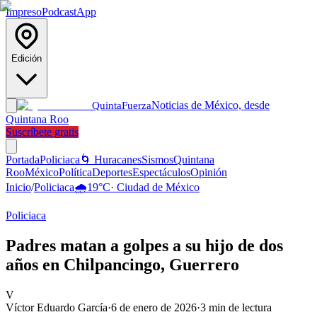
Impreso
Podcast
App
Edición
Noticias de México, desde
Quinta
Fuerza
Quintana Roo
Suscríbete gratis
Portada
Policiaca
🌀 Huracanes
Sismos
Quintana
Roo
México
Política
Deportes
Espectáculos
Opinión
Inicio
/
Policiaca
🌧️
19
°C
·
Ciudad de México
Policiaca
Padres matan a golpes a su hijo de dos
años en Chilpancingo, Guerrero
V
Víctor Eduardo García
·
6 de enero de 2026
·
3
min de lectura