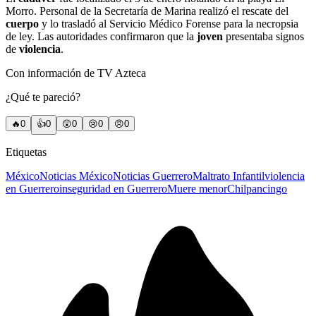
Morro. Personal de la Secretaría de Marina realizó el rescate del
cuerpo
y lo trasladó al Servicio Médico Forense para la necropsia
de ley. Las autoridades confirmaron que la
joven
presentaba signos
de
violencia
.
Con información de TV Azteca
¿Qué te pareció?
🔥
0
👍
0
😲
0
😢
0
😠
0
Etiquetas
México
Noticias México
Noticias Guerrero
Maltrato Infantil
violencia
en Guerrero
inseguridad en Guerrero
Muere menor
Chilpancingo