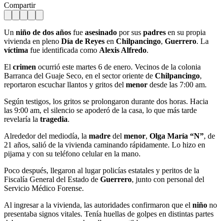
Compartir
Un
niño de dos años
fue
asesinado
por sus
padres
en su propia
vivienda en pleno
Día de Reyes
en
Chilpancingo
,
Guerrero
. La
víctima
fue identificada como
Alexis Alfredo
.
El
crimen
ocurrió este martes 6 de enero. Vecinos de la colonia
Barranca del Guaje Seco, en el sector oriente de
Chilpancingo
,
reportaron escuchar llantos y gritos del
menor
desde las 7:00 am.
Según testigos, los gritos se prolongaron durante dos horas. Hacia
las 9:00 am, el silencio se apoderó de la casa, lo que más tarde
revelaría la
tragedia
.
Alrededor del mediodía, la
madre
del
menor
,
Olga María “N”
, de
21 años, salió de la vivienda caminando rápidamente. Lo hizo en
pijama y con su teléfono celular en la mano.
Poco después, llegaron al lugar policías estatales y peritos de la
Fiscalía General del Estado de
Guerrero
, junto con personal del
Servicio Médico Forense.
Al ingresar a la vivienda, las autoridades confirmaron que el
niño
no
presentaba signos vitales. Tenía huellas de golpes en distintas partes