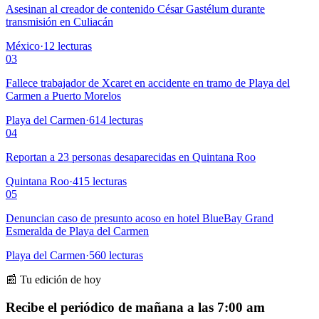
Asesinan al creador de contenido César Gastélum durante
transmisión en Culiacán
México
·
12
lecturas
03
Fallece trabajador de Xcaret en accidente en tramo de Playa del
Carmen a Puerto Morelos
Playa del Carmen
·
614
lecturas
04
Reportan a 23 personas desaparecidas en Quintana Roo
Quintana Roo
·
415
lecturas
05
Denuncian caso de presunto acoso en hotel BlueBay Grand
Esmeralda de Playa del Carmen
Playa del Carmen
·
560
lecturas
📰 Tu edición de hoy
Recibe el periódico de mañana a las 7:00 am