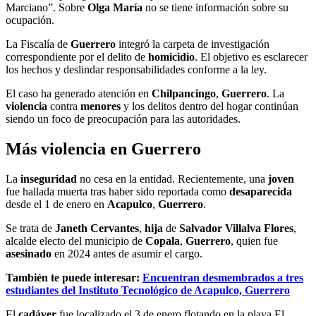
Marciano”. Sobre
Olga María
no se tiene información sobre su
ocupación.
La Fiscalía de
Guerrero
integró la carpeta de investigación
correspondiente por el delito de
homicidio
. El objetivo es esclarecer
los hechos y deslindar responsabilidades conforme a la ley.
El caso ha generado atención en
Chilpancingo
,
Guerrero
. La
violencia
contra
menores
y los delitos dentro del hogar continúan
siendo un foco de preocupación para las autoridades.
Más violencia en Guerrero
La
inseguridad
no cesa en la entidad. Recientemente, una
joven
fue hallada muerta tras haber sido reportada como
desaparecida
desde el 1 de enero en
Acapulco
,
Guerrero
.
Se trata de
Janeth Cervantes
,
hija
de
Salvador Villalva Flores
,
alcalde electo del municipio de
Copala
,
Guerrero
, quien fue
asesinado
en 2024 antes de asumir el cargo.
También te puede interesar:
Encuentran desmembrados a tres
estudiantes del Instituto Tecnológico de Acapulco, Guerrero
El
cadáver
fue localizado el 3 de enero flotando en la playa El