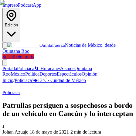
Impreso
Podcast
App
Edición
Noticias de México, desde
Quinta
Fuerza
Quintana Roo
Suscríbete gratis
Portada
Policiaca
🌀 Huracanes
Sismos
Quintana
Roo
México
Política
Deportes
Espectáculos
Opinión
Inicio
/
Policiaca
🌤️
13
°C
·
Ciudad de México
Policiaca
Patrullas persiguen a sospechosos a bordo
de un vehículo en Cancún y lo interceptan
J
Johan Azuaje
·
18 de mayo de 2021
·
2
min de lectura