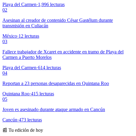
Playa del Carmen
·
1,996
lecturas
02
Asesinan al creador de contenido César Gastélum durante
transmisión en Culiacán
México
·
12
lecturas
03
Fallece trabajador de Xcaret en accidente en tramo de Playa del
Carmen a Puerto Morelos
Playa del Carmen
·
614
lecturas
04
Reportan a 23 personas desaparecidas en Quintana Roo
Quintana Roo
·
415
lecturas
05
Joven es asesinado durante ataque armado en Cancún
Cancún
·
473
lecturas
📰 Tu edición de hoy