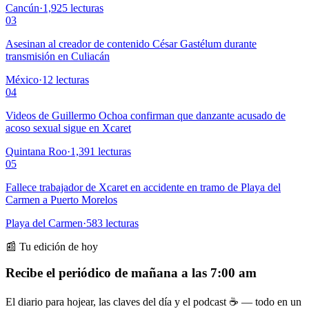
Cancún
·
1,925
lecturas
03
Asesinan al creador de contenido César Gastélum durante
transmisión en Culiacán
México
·
12
lecturas
04
Videos de Guillermo Ochoa confirman que danzante acusado de
acoso sexual sigue en Xcaret
Quintana Roo
·
1,391
lecturas
05
Fallece trabajador de Xcaret en accidente en tramo de Playa del
Carmen a Puerto Morelos
Playa del Carmen
·
583
lecturas
📰 Tu edición de hoy
Recibe el periódico de mañana a las 7:00 am
El diario para hojear, las claves del día y el podcast ☕ — todo en un