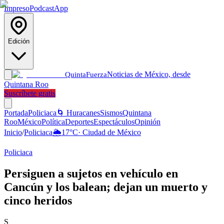
Impreso
Podcast
App
Edición
Noticias de México, desde
Quinta
Fuerza
Quintana Roo
Suscríbete gratis
Portada
Policiaca
🌀 Huracanes
Sismos
Quintana
Roo
México
Política
Deportes
Espectáculos
Opinión
Inicio
/
Policiaca
🌦️
17
°C
·
Ciudad de México
Policiaca
Persiguen a sujetos en vehículo en
Cancún y los balean; dejan un muerto y
cinco heridos
S