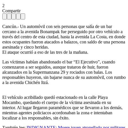
2
Compartir
Cancún.- Un automóvil con seis personas que salía de un bar
cercano a la avenida Bonampak fue perseguido por otro vehículo a
través del centro de esta ciudad, hasta la avenida La Costa, en donde
estos ocupantes fueron atacados a balazos, con saldo de una persona
asesinada y cinco heridas.
El ataque ocurrió a eso de las tres de la mañana.
Las víctimas habían abandonado el bar “El Ejecutivo”, cuando
comenzaron a ser seguidos, aunque trataron de huir, fueron
alcanzados en la Supermanzana 29 y rociados con balas. Los
responsables huyeron, sin bajarse nunca de su automóvil, con rumbo
a la avenida Chichén Itzá.
El vehículo acribillado quedó estacionado en la calle Playa
Mocambo, quedando el cuerpo de la víctima asesinada en su
interior. Al lugar llegaron paramédicos que se llevaron a los demás,
mientras agentes policiacos acordonaban la zona e intentaban
localizar a los responsables, sin éxito.
También lee:
INDIGNANTE: Muere joven atropellado por militares