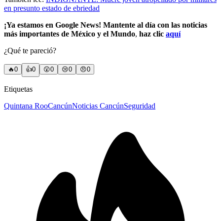
en presunto estado de ebriedad
¡Ya estamos en Google News! Mantente al día con las noticias
más importantes de México y el Mundo
,
haz clic
aquí
¿Qué te pareció?
🔥
0
👍
0
😲
0
😢
0
😠
0
Etiquetas
Quintana Roo
Cancún
Noticias Cancún
Seguridad