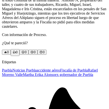
si toido continúa de la misma manera. Antonio N, propietario del
taller, y cuatro de sus trabajadores, Ricardo, Miguel, Israel,
Magadalena e Iris Cristina, están encarcelados en los penales de San
Miguel y Huejotzingo, mientras que los tres ejecutivos de Servicios
Aéreos del Altiplano siguen el proceso en libertad luego de que
obtuvieron amparos y la Fiscalía no pidió para ellos medidas
cautelares.
Con información de Proceso.
¿Qué te pareció?
🔥
0
👍
0
😲
0
😢
0
😠
0
Etiquetas
Puebla
Noticias Puebla
accidente aéreo
Fiscalía de Puebla
Rafael
Moreno Valle
Martha Erika Alonso
ex gobernador de Puebla