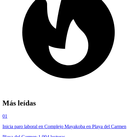
Más leídas
01
Inicia paro laboral en Complejo Mayakoba en Playa del Carmen
Playa del Carmen
·
1,994
lecturas