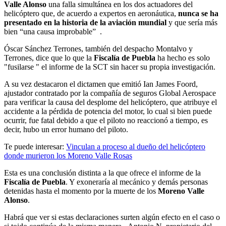
Valle Alonso
una falla simultánea en los dos actuadores del
helicóptero que, de acuerdo a expertos en aeronáutica,
nunca se ha
presentado en la historia de la aviación mundial
y que sería más
bien “una causa improbable” .
Óscar Sánchez Terrones, también del despacho Montalvo y
Terrones, dice que lo que la
Fiscalía de Puebla
ha hecho es solo
"fusilarse " el informe de la SCT sin hacer su propia investigación.
A su vez destacaron el dictamen que emitió Ian James Foord,
ajustador contratado por la compañía de seguros Global Aerospace
para verificar la causa del desplome del helicóptero, que atribuye el
accidente a la pérdida de potencia del motor, lo cual si bien puede
ocurrir, fue fatal debido a que el piloto no reaccionó a tiempo, es
decir, hubo un error humano del piloto.
Te puede interesar:
Vinculan a proceso al dueño del helicóptero
donde murieron los Moreno Valle Rosas
Esta es una conclusión distinta a la que ofrece el informe de la
Fiscalía de Puebla
. Y exoneraría al mecánico y demás personas
detenidas hasta el momento por la muerte de los
Moreno Valle
Alonso
.
Habrá que ver si estas declaraciones surten algún efecto en el caso o