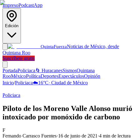
Impreso
Podcast
App
Edición
Noticias de México, desde
Quinta
Fuerza
Quintana Roo
Suscríbete gratis
Portada
Policiaca
🌀 Huracanes
Sismos
Quintana
Roo
México
Política
Deportes
Espectáculos
Opinión
Inicio
/
Policiaca
☁️
16
°C
·
Ciudad de México
Policiaca
Piloto de los Moreno Valle Alonso murió
intoxicado por monóxido de carbono
F
Fernando Carrasco Fuentes
·
16 de junio de 2021
·
4
min de lectura