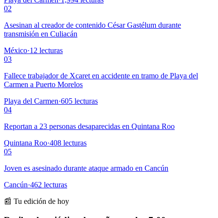
02
Asesinan al creador de contenido César Gastélum durante
transmisión en Culiacán
México
·
12
lecturas
03
Fallece trabajador de Xcaret en accidente en tramo de Playa del
Carmen a Puerto Morelos
Playa del Carmen
·
605
lecturas
04
Reportan a 23 personas desaparecidas en Quintana Roo
Quintana Roo
·
408
lecturas
05
Joven es asesinado durante ataque armado en Cancún
Cancún
·
462
lecturas
📰 Tu edición de hoy