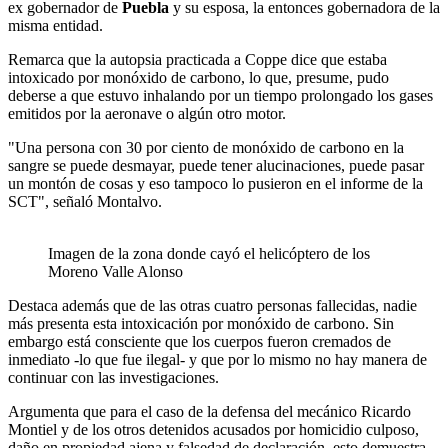
ex gobernador de
Puebla
y su esposa, la entonces gobernadora de la
misma entidad.
Remarca que la autopsia practicada a Coppe dice que estaba
intoxicado por monóxido de carbono, lo que, presume, pudo
deberse a que estuvo inhalando por un tiempo prolongado los gases
emitidos por la aeronave o algún otro motor.
"Una persona con 30 por ciento de monóxido de carbono en la
sangre se puede desmayar, puede tener alucinaciones, puede pasar
un montón de cosas y eso tampoco lo pusieron en el informe de la
SCT", señaló Montalvo.
Imagen de la zona donde cayó el helicóptero de los
Moreno Valle Alonso
Destaca además que de las otras cuatro personas fallecidas, nadie
más presenta esta intoxicación por monóxido de carbono. Sin
embargo está consciente que los cuerpos fueron cremados de
inmediato -lo que fue ilegal- y que por lo mismo no hay manera de
continuar con las investigaciones.
Argumenta que para el caso de la defensa del mecánico Ricardo
Montiel y de los otros detenidos acusados por homicidio culposo,
daño en propiedad ajena y falsedad de declaración, esto demuestra