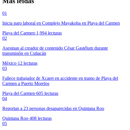
Más leídas
01
Inicia paro laboral en Complejo Mayakoba en Playa del Carmen
Playa del Carmen
·
1,994
lecturas
02
Asesinan al creador de contenido César Gastélum durante
transmisión en Culiacán
México
·
12
lecturas
03
Fallece trabajador de Xcaret en accidente en tramo de Playa del
Carmen a Puerto Morelos
Playa del Carmen
·
605
lecturas
04
Reportan a 23 personas desaparecidas en Quintana Roo
Quintana Roo
·
408
lecturas
05