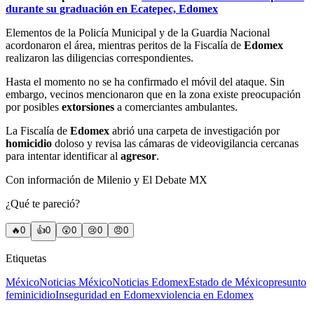
durante su graduación en Ecatepec, Edomex
Elementos de la Policía Municipal y de la Guardia Nacional
acordonaron el área, mientras peritos de la Fiscalía de
Edomex
realizaron las diligencias correspondientes.
Hasta el momento no se ha confirmado el móvil del ataque. Sin
embargo, vecinos mencionaron que en la zona existe preocupación
por posibles
extorsiones
a comerciantes ambulantes.
La Fiscalía de
Edomex
abrió una carpeta de investigación por
homicidio
doloso y revisa las cámaras de videovigilancia cercanas
para intentar identificar al
agresor
.
Con información de Milenio y El Debate MX
¿Qué te pareció?
🔥
0
👍
0
😲
0
😢
0
😠
0
Etiquetas
México
Noticias México
Noticias Edomex
Estado de México
presunto
feminicidio
Inseguridad en Edomex
violencia en Edomex