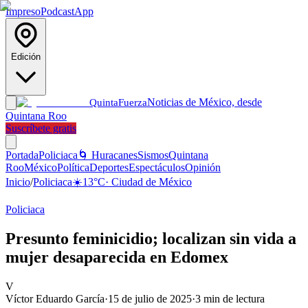
Impreso
Podcast
App
Edición
Noticias de México, desde
Quinta
Fuerza
Quintana Roo
Suscríbete gratis
Portada
Policiaca
🌀 Huracanes
Sismos
Quintana
Roo
México
Política
Deportes
Espectáculos
Opinión
Inicio
/
Policiaca
☀️
13
°C
·
Ciudad de México
Policiaca
Presunto feminicidio; localizan sin vida a
mujer desaparecida en Edomex
V
Víctor Eduardo García
·
15 de julio de 2025
·
3
min de lectura