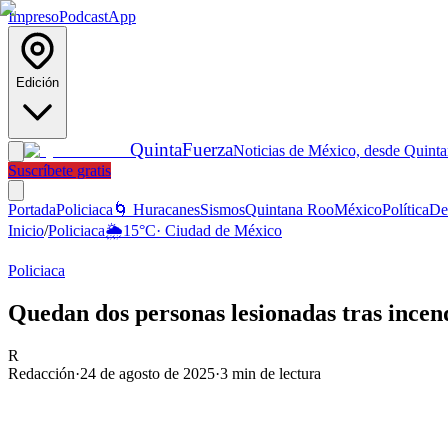
Impreso
Podcast
App
Edición
Quinta
Fuerza
Noticias de México, desde Quint
Suscríbete gratis
Portada
Policiaca
🌀 Huracanes
Sismos
Quintana Roo
México
Política
De
Inicio
/
Policiaca
🌦️
15
°C
·
Ciudad de México
Policiaca
Quedan dos personas lesionadas tras incen
R
Redacción
·
24 de agosto de 2025
·
3
min de lectura