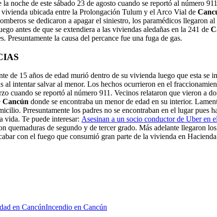
 la noche de este sábado 23 de agosto cuando se reportó al número 911 
a vivienda ubicada entre la Prolongación Tulum y el Arco Vial de
Canc
omberos se dedicaron a apagar el siniestro, los paramédicos llegaron al 
fuego antes de que se extendiera a las viviendas aledañas en la 241 de
C
es. Presuntamente la causa del percance fue una fuga de gas.
CIAS
te de 15 años de edad murió dentro de su vivienda luego que esta se 
al intentar salvar al menor. Los hechos ocurrieron en el fraccionamien
o cuando se reportó al número 911. Vecinos relataron que vieron a dos s
e
Cancún
donde se encontraba un menor de edad en su interior. Lament
micilio. Prresuntamente los padres no se encontraban en el lugar pues h
a vida. Te puede interesar:
Asesinan a un socio conductor de Uber en e
n quemaduras de segundo y de tercer grado. Más adelante llegaron los
cabar con el fuego que consumió gran parte de la vivienda en Hacienda
idad en Cancún
Incendio en Cancún