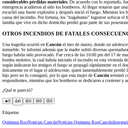
considerables pérdidas materiales.
De acuerdo con lo reportado, fue
emergencia acudieron al sitio los bomberos. Al llegar notaron que un
escuchó una fuerte explosión y después inició el fuego. Mientras los b
causa del incendio. Por fortuna, los "tragahumo" lograron sofocar el 
familia que vive en dicho domicilio perdió gran parte de sus posesion
OTROS INCENDIOS DE FATALES CONSECUEN
Una tragedia ocurrió en
Cancún
el mes de marzo, donde un adolescen
inmueble. Se informó además que la madre sufrió diversas quemaduras 
fuego habría sido provocado. Fue cerca de las 10:00 pm del 17 de marz
bomba molotov, la cual habría iniciado el incendio en esta vivienda d
según indicaron los testigos el fuego se propagó rápidamente en el do
únicamente en el lugar el adolescente, quien lamentablemente perdió l
hijo pero no lo consiguió, por lo que esta mujer de
Cancún
terminó co
respondientes, mientras que los bomberos se dedicaron a contener y a
¿Qué te pareció?
🔥
0
👍
0
😲
0
😢
0
😠
0
Etiquetas
Quintana Roo
Noticias Cancún
Noticias Quintana Roo
Cancún
Insegur