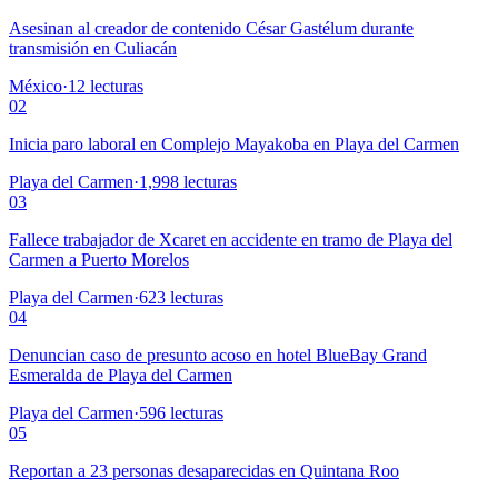
Asesinan al creador de contenido César Gastélum durante
transmisión en Culiacán
México
·
12
lecturas
02
Inicia paro laboral en Complejo Mayakoba en Playa del Carmen
Playa del Carmen
·
1,998
lecturas
03
Fallece trabajador de Xcaret en accidente en tramo de Playa del
Carmen a Puerto Morelos
Playa del Carmen
·
623
lecturas
04
Denuncian caso de presunto acoso en hotel BlueBay Grand
Esmeralda de Playa del Carmen
Playa del Carmen
·
596
lecturas
05
Reportan a 23 personas desaparecidas en Quintana Roo