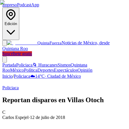
Impreso
Podcast
App
Edición
Noticias de México, desde
Quinta
Fuerza
Quintana Roo
Suscríbete gratis
Portada
Policiaca
🌀 Huracanes
Sismos
Quintana
Roo
México
Política
Deportes
Espectáculos
Opinión
Inicio
/
Policiaca
☁️
14
°C
·
Ciudad de México
Policiaca
Reportan disparos en Villas Otoch
C
Carlos Espejel
·
12 de julio de 2018