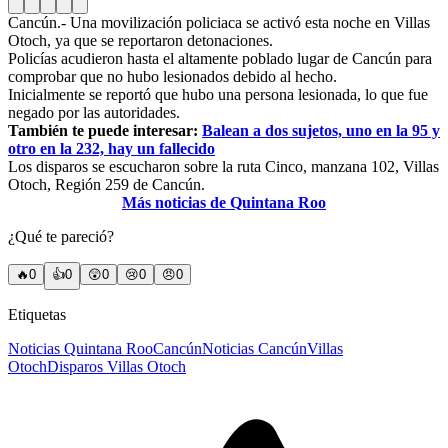
Cancún.- Una movilización policiaca se activó esta noche en Villas
Otoch, ya que se reportaron detonaciones.
Policías acudieron hasta el altamente poblado lugar de Cancún para
comprobar que no hubo lesionados debido al hecho.
Inicialmente se reportó que hubo una persona lesionada, lo que fue
negado por las autoridades.
También te puede interesar:
Balean a dos sujetos, uno en la 95 y
otro en la 232, hay un fallecido
Los disparos se escucharon sobre la ruta Cinco, manzana 102, Villas
Otoch, Región 259 de Cancún.
Más noticias de Quintana Roo
¿Qué te pareció?
🔥
0
👍
0
😲
0
😢
0
😠
0
Etiquetas
Noticias Quintana Roo
Cancún
Noticias Cancún
Villas
Otoch
Disparos Villas Otoch