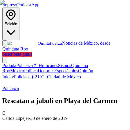
Impreso
Podcast
App
Edición
Noticias de México, desde
Quinta
Fuerza
Quintana Roo
Suscríbete gratis
Portada
Policiaca
🌀 Huracanes
Sismos
Quintana
Roo
México
Política
Deportes
Espectáculos
Opinión
Inicio
/
Policiaca
☀️
21
°C
·
Ciudad de México
Policiaca
Rescatan a jabalí en Playa del Carmen
C
Carlos Espejel
·
30 de enero de 2019