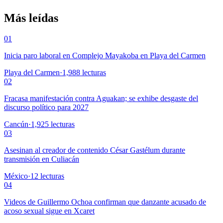
Más leídas
01
Inicia paro laboral en Complejo Mayakoba en Playa del Carmen
Playa del Carmen
·
1,988
lecturas
02
Fracasa manifestación contra Aguakan; se exhibe desgaste del
discurso político para 2027
Cancún
·
1,925
lecturas
03
Asesinan al creador de contenido César Gastélum durante
transmisión en Culiacán
México
·
12
lecturas
04
Videos de Guillermo Ochoa confirman que danzante acusado de
acoso sexual sigue en Xcaret