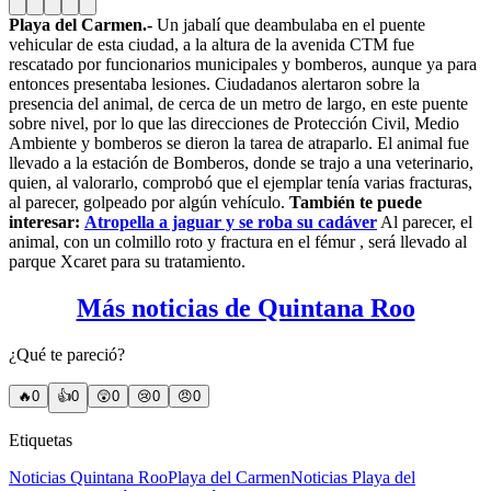
Playa del Carmen.-
Un jabalí que deambulaba en el puente
vehicular de esta ciudad, a la altura de la avenida CTM fue
rescatado por funcionarios municipales y bomberos, aunque ya para
entonces presentaba lesiones. Ciudadanos alertaron sobre la
presencia del animal, de cerca de un metro de largo, en este puente
sobre nivel, por lo que las direcciones de Protección Civil, Medio
Ambiente y bomberos se dieron la tarea de atraparlo. El animal fue
llevado a la estación de Bomberos, donde se trajo a una veterinario,
quien, al valorarlo, comprobó que el ejemplar tenía varias fracturas,
al parecer, golpeado por algún vehículo.
También te puede
interesar:
Atropella a jaguar y se roba su cadáver
Al parecer, el
animal, con un colmillo roto y fractura en el fémur , será llevado al
parque Xcaret para su tratamiento.
Más noticias de Quintana Roo
¿Qué te pareció?
🔥
0
👍
0
😲
0
😢
0
😠
0
Etiquetas
Noticias Quintana Roo
Playa del Carmen
Noticias Playa del