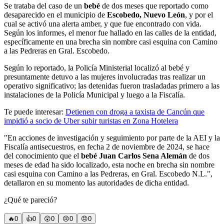
Se trataba del caso de un
bebé
de dos meses que reportado como
desaparecido en el municipio de
Escobedo, Nuevo León
, y por el
cual se activó una alerta amber, y que fue encontrado con vida.
Según los informes, el menor fue hallado en las calles de la entidad,
específicamente en una brecha sin nombre casi esquina con Camino
a las Pedreras en Gral. Escobedo.
Según lo reportado, la Policía Ministerial localizó al bebé y
presuntamente detuvo a las mujeres involucradas tras realizar un
operativo significativo; las detenidas fueron trasladadas primero a las
instalaciones de la Policía Municipal y luego a la Fiscalía.
Te puede interesar:
Detienen con droga a taxista de Cancún que
impidió a socio de Uber subir turistas en Zona Hotelera
"En acciones de investigación y seguimiento por parte de la AEI y la
Fiscalía antisecuestros, en fecha 2 de noviembre de 2024, se hace
del conocimiento que el
bebé Juan Carlos Sena Alemán
de dos
meses de edad ha sido localizado, esta noche en brecha sin nombre
casi esquina con Camino a las Pedreras, en Gral. Escobedo N.L.",
detallaron en su momento las autoridades de dicha entidad.
¿Qué te pareció?
🔥
0
👍
0
😲
0
😢
0
😠
0