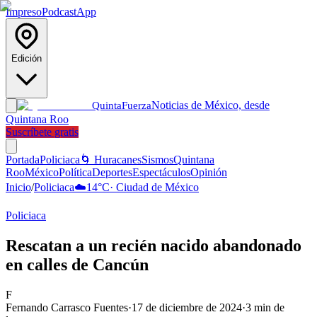
Impreso
Podcast
App
Edición
Noticias de México, desde
Quinta
Fuerza
Quintana Roo
Suscríbete gratis
Portada
Policiaca
🌀 Huracanes
Sismos
Quintana
Roo
México
Política
Deportes
Espectáculos
Opinión
Inicio
/
Policiaca
☁️
14
°C
·
Ciudad de México
Policiaca
Rescatan a un recién nacido abandonado
en calles de Cancún
F
Fernando Carrasco Fuentes
·
17 de diciembre de 2024
·
3
min de