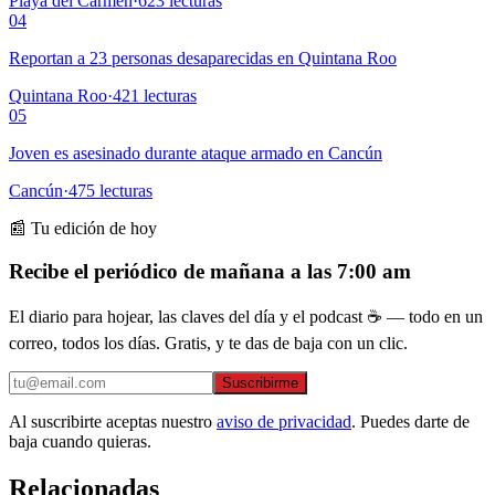
Playa del Carmen
·
623
lecturas
04
Reportan a 23 personas desaparecidas en Quintana Roo
Quintana Roo
·
421
lecturas
05
Joven es asesinado durante ataque armado en Cancún
Cancún
·
475
lecturas
📰 Tu edición de hoy
Recibe el periódico de mañana a las 7:00 am
El diario para hojear, las claves del día y el podcast ☕ — todo en un
correo, todos los días. Gratis, y te das de baja con un clic.
Suscribirme
Al suscribirte aceptas nuestro
aviso de privacidad
. Puedes darte de
baja cuando quieras.
Relacionadas