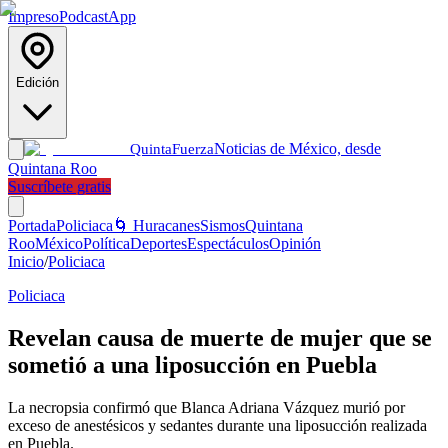
Impreso
Podcast
App
Edición
Noticias de México, desde
Quinta
Fuerza
Quintana Roo
Suscríbete gratis
Portada
Policiaca
🌀 Huracanes
Sismos
Quintana
Roo
México
Política
Deportes
Espectáculos
Opinión
Inicio
/
Policiaca
Policiaca
Revelan causa de muerte de mujer que se
sometió a una liposucción en Puebla
La necropsia confirmó que Blanca Adriana Vázquez murió por
exceso de anestésicos y sedantes durante una liposucción realizada
en Puebla.