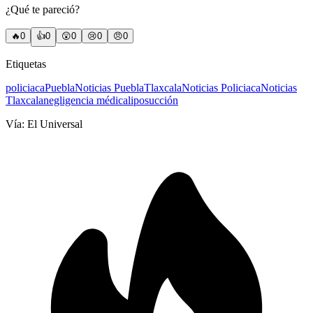
¿Qué te pareció?
🔥
0
👍
0
😲
0
😢
0
😠
0
Etiquetas
policiaca
Puebla
Noticias Puebla
Tlaxcala
Noticias Policiaca
Noticias
Tlaxcala
negligencia médica
liposucción
Vía:
El Universal