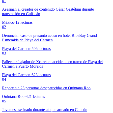
01
Asesinan al creador de contenido César Gastélum durante
transmisión en Culiacán
México
·
12
lecturas
02
Denuncian caso de presunto acoso en hotel BlueBay Grand
Esmeralda de Playa del Carmen
Playa del Carmen
·
596
lecturas
03
Fallece trabajador de Xcaret en accidente en tramo de Playa del
Carmen a Puerto Morelos
Playa del Carmen
·
623
lecturas
04
Reportan a 23 personas desaparecidas en Quintana Roo
Quintana Roo
·
421
lecturas
05
Joven es asesinado durante ataque armado en Cancún