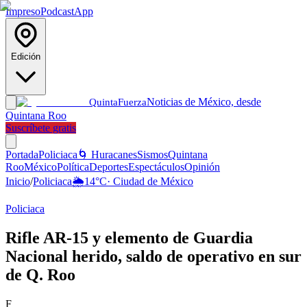
Impreso
Podcast
App
Edición
Noticias de México, desde
Quinta
Fuerza
Quintana Roo
Suscríbete gratis
Portada
Policiaca
🌀 Huracanes
Sismos
Quintana
Roo
México
Política
Deportes
Espectáculos
Opinión
Inicio
/
Policiaca
🌦️
14
°C
·
Ciudad de México
Policiaca
Rifle AR-15 y elemento de Guardia
Nacional herido, saldo de operativo en sur
de Q. Roo
F