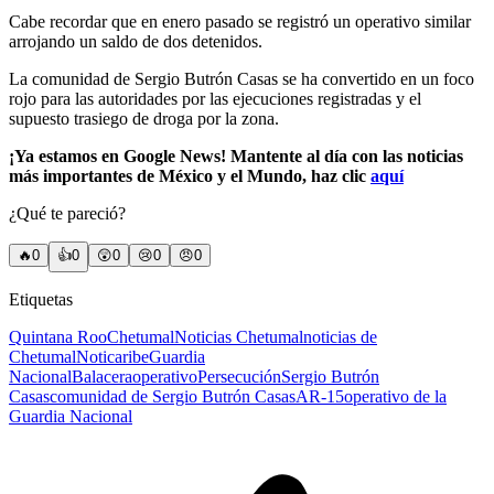
Cabe recordar que en enero pasado se registró un operativo similar
arrojando un saldo de dos detenidos.
La comunidad de Sergio Butrón Casas se ha convertido en un foco
rojo para las autoridades por las ejecuciones registradas y el
supuesto trasiego de droga por la zona.
¡Ya estamos en Google News! Mantente al día con las noticias
más importantes de México y el Mundo, haz clic
aquí
¿Qué te pareció?
🔥
0
👍
0
😲
0
😢
0
😠
0
Etiquetas
Quintana Roo
Chetumal
Noticias Chetumal
noticias de
Chetumal
Noticaribe
Guardia
Nacional
Balacera
operativo
Persecución
Sergio Butrón
Casas
comunidad de Sergio Butrón Casas
AR-15
operativo de la
Guardia Nacional