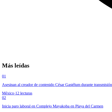
Más leídas
01
Asesinan al creador de contenido César Gastélum durante transmisió
México
·
12
lecturas
02
Inicia paro laboral en Complejo Mayakoba en Playa del Carmen