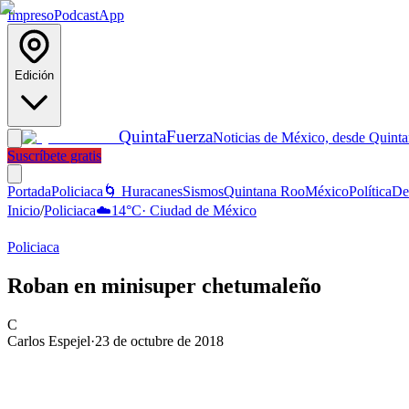
Impreso
Podcast
App
Edición
Quinta
Fuerza
Noticias de México, desde Quint
Suscríbete gratis
Portada
Policiaca
🌀 Huracanes
Sismos
Quintana Roo
México
Política
De
Inicio
/
Policiaca
☁️
14
°C
·
Ciudad de México
Policiaca
Roban en minisuper chetumaleño
C
Carlos Espejel
·
23 de octubre de 2018