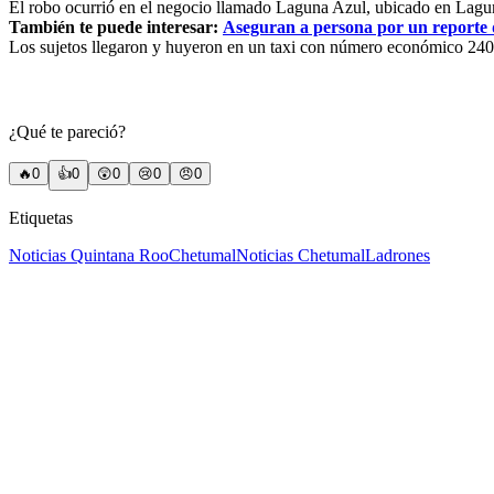
El robo ocurrió en el negocio llamado Laguna Azul, ubicado en Lag
También te puede interesar:
Aseguran a persona por un reporte 
Los sujetos llegaron y huyeron en un taxi con número económico 240
¿Qué te pareció?
🔥
0
👍
0
😲
0
😢
0
😠
0
Etiquetas
Noticias Quintana Roo
Chetumal
Noticias Chetumal
Ladrones