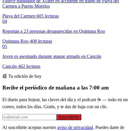
Fallece trabajador de Xcaret en accidente en tramo de Playa del
Carmen a Puerto Morelos
Playa del Carmen
·
605
lecturas
04
Reportan a 23 personas desaparecidas en Quintana Roo
Quintana Roo
·
408
lecturas
05
Joven es asesinado durante ataque armado en Cancún
Cancún
·
462
lecturas
📰 Tu edición de hoy
Recibe el periódico de mañana a las 7:00 am
El diario para hojear, las claves del día y el podcast ☕ — todo en un
correo, todos los días. Gratis, y te das de baja con un clic.
Suscribirme
Al suscribirte aceptas nuestro
aviso de privacidad
. Puedes darte de