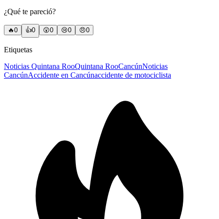
¿Qué te pareció?
🔥
0
👍
0
😲
0
😢
0
😠
0
Etiquetas
Noticias Quintana Roo
Quintana Roo
Cancún
Noticias
Cancún
Accidente en Cancún
accidente de motociclista