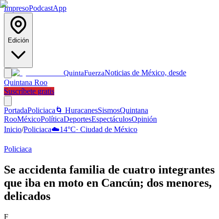
Impreso
Podcast
App
Edición
Noticias de México, desde
Quinta
Fuerza
Quintana Roo
Suscríbete gratis
Portada
Policiaca
🌀 Huracanes
Sismos
Quintana
Roo
México
Política
Deportes
Espectáculos
Opinión
Inicio
/
Policiaca
☁️
14
°C
·
Ciudad de México
Policiaca
Se accidenta familia de cuatro integrantes
que iba en moto en Cancún; dos menores,
delicados
F