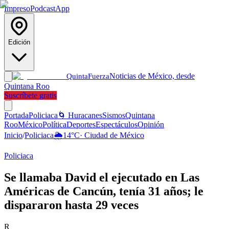
Impreso
Podcast
App
Edición
Noticias de México, desde
Quinta
Fuerza
Quintana Roo
Suscríbete gratis
Portada
Policiaca
🌀 Huracanes
Sismos
Quintana
Roo
México
Política
Deportes
Espectáculos
Opinión
Inicio
/
Policiaca
🌦️
14
°C
·
Ciudad de México
Policiaca
Se llamaba David el ejecutado en Las
Américas de Cancún, tenía 31 años; le
dispararon hasta 29 veces
R