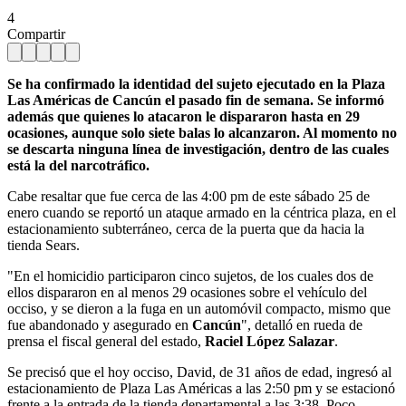
4
Compartir
Se ha confirmado la identidad del sujeto ejecutado en la Plaza
Las Américas de Cancún el pasado fin de semana. Se informó
además que quienes lo atacaron le dispararon hasta en 29
ocasiones, aunque solo siete balas lo alcanzaron. Al momento no
se descarta ninguna línea de investigación, dentro de las cuales
está la del narcotráfico.
Cabe resaltar que fue cerca de las 4:00 pm de este sábado 25 de
enero cuando se reportó un ataque armado en la céntrica plaza, en el
estacionamiento subterráneo, cerca de la puerta que da hacia la
tienda Sears.
"En el homicidio participaron cinco sujetos, de los cuales dos de
ellos dispararon en al menos 29 ocasiones sobre el vehículo del
occiso, y se dieron a la fuga en un automóvil compacto, mismo que
fue abandonado y asegurado en
Cancún
", detalló en rueda de
prensa el fiscal general del estado,
Raciel López Salazar
.
Se precisó que el hoy occiso, David, de 31 años de edad, ingresó al
estacionamiento de Plaza Las Américas a las 2:50 pm y se estacionó
frente a la entrada de la tienda departamental a las 3:38. Poco