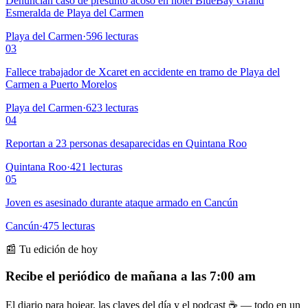
Denuncian caso de presunto acoso en hotel BlueBay Grand
Esmeralda de Playa del Carmen
Playa del Carmen
·
596
lecturas
03
Fallece trabajador de Xcaret en accidente en tramo de Playa del
Carmen a Puerto Morelos
Playa del Carmen
·
623
lecturas
04
Reportan a 23 personas desaparecidas en Quintana Roo
Quintana Roo
·
421
lecturas
05
Joven es asesinado durante ataque armado en Cancún
Cancún
·
475
lecturas
📰 Tu edición de hoy
Recibe el periódico de mañana a las 7:00 am
El diario para hojear, las claves del día y el podcast ☕ — todo en un