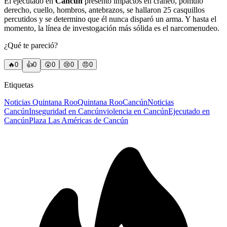
El ejecutado en
Cancún
presentó impactos en cráneo, pómulo
derecho, cuello, hombros, antebrazos, se hallaron 25 casquillos
percutidos y se determino que él nunca disparó un arma. Y hasta el
momento, la línea de investogación más sólida es el narcomenudeo.
¿Qué te pareció?
🔥
0
👍
0
😲
0
😢
0
😠
0
Etiquetas
Noticias Quintana Roo
Quintana Roo
Cancún
Noticias
Cancún
Inseguridad en Cancún
violencia en Cancún
Ejecutado en
Cancún
Plaza Las Américas de Cancún