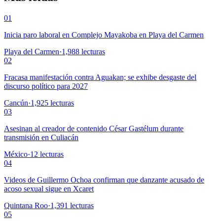
01
Inicia paro laboral en Complejo Mayakoba en Playa del Carmen
Playa del Carmen
·
1,988
lecturas
02
Fracasa manifestación contra Aguakan; se exhibe desgaste del
discurso político para 2027
Cancún
·
1,925
lecturas
03
Asesinan al creador de contenido César Gastélum durante
transmisión en Culiacán
México
·
12
lecturas
04
Videos de Guillermo Ochoa confirman que danzante acusado de
acoso sexual sigue en Xcaret
Quintana Roo
·
1,391
lecturas
05