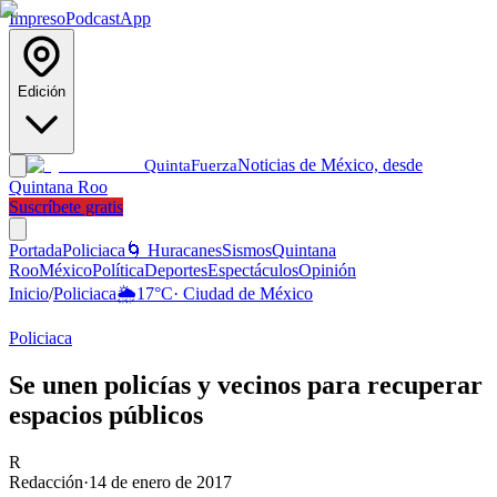
Impreso
Podcast
App
Edición
Noticias de México, desde
Quinta
Fuerza
Quintana Roo
Suscríbete gratis
Portada
Policiaca
🌀 Huracanes
Sismos
Quintana
Roo
México
Política
Deportes
Espectáculos
Opinión
Inicio
/
Policiaca
🌦️
17
°C
·
Ciudad de México
Policiaca
Se unen policías y vecinos para recuperar
espacios públicos
R
Redacción
·
14 de enero de 2017