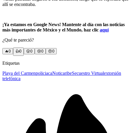
allí se encontraba.
¡Ya estamos en Google News! Mantente al día con las noticias
más importantes de México y el Mundo, haz clic
aquí
¿Qué te pareció?
🔥
0
👍
0
😲
0
😢
0
😠
0
Etiquetas
Playa del Carmen
policiaca
Noticaribe
Secuestro Virtual
extorsión
telefónica