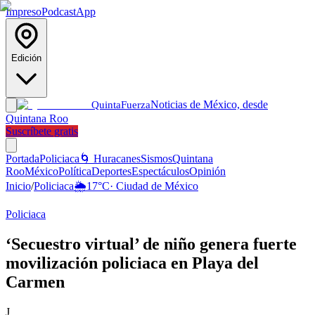
Impreso
Podcast
App
Edición
Noticias de México, desde
Quinta
Fuerza
Quintana Roo
Suscríbete gratis
Portada
Policiaca
🌀 Huracanes
Sismos
Quintana
Roo
México
Política
Deportes
Espectáculos
Opinión
Inicio
/
Policiaca
🌦️
17
°C
·
Ciudad de México
Policiaca
‘Secuestro virtual’ de niño genera fuerte
movilización policiaca en Playa del
Carmen
J