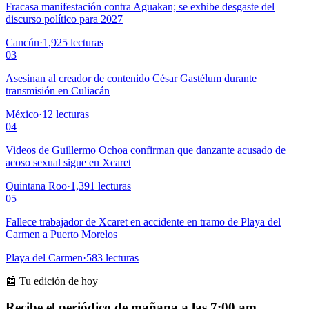
Fracasa manifestación contra Aguakan; se exhibe desgaste del
discurso político para 2027
Cancún
·
1,925
lecturas
03
Asesinan al creador de contenido César Gastélum durante
transmisión en Culiacán
México
·
12
lecturas
04
Videos de Guillermo Ochoa confirman que danzante acusado de
acoso sexual sigue en Xcaret
Quintana Roo
·
1,391
lecturas
05
Fallece trabajador de Xcaret en accidente en tramo de Playa del
Carmen a Puerto Morelos
Playa del Carmen
·
583
lecturas
📰 Tu edición de hoy
Recibe el periódico de mañana a las 7:00 am