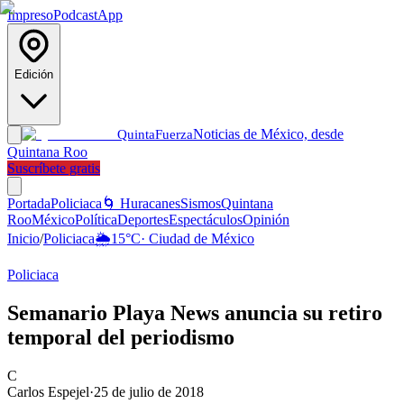
Impreso
Podcast
App
Edición
Noticias de México, desde
Quinta
Fuerza
Quintana Roo
Suscríbete gratis
Portada
Policiaca
🌀 Huracanes
Sismos
Quintana
Roo
México
Política
Deportes
Espectáculos
Opinión
Inicio
/
Policiaca
🌦️
15
°C
·
Ciudad de México
Policiaca
Semanario Playa News anuncia su retiro
temporal del periodismo
C
Carlos Espejel
·
25 de julio de 2018