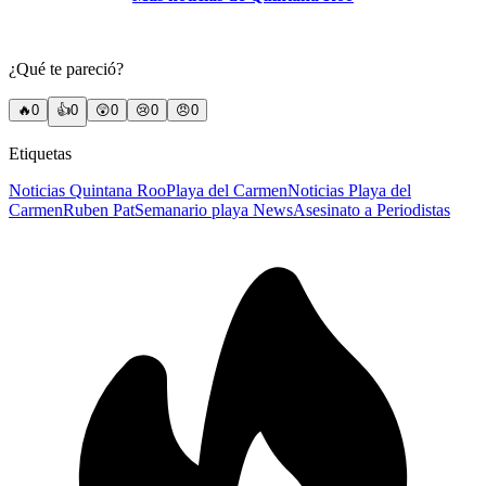
¿Qué te pareció?
🔥
0
👍
0
😲
0
😢
0
😠
0
Etiquetas
Noticias Quintana Roo
Playa del Carmen
Noticias Playa del
Carmen
Ruben Pat
Semanario playa News
Asesinato a Periodistas