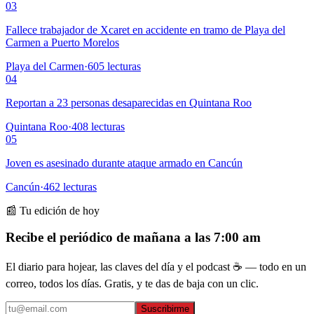
03
Fallece trabajador de Xcaret en accidente en tramo de Playa del
Carmen a Puerto Morelos
Playa del Carmen
·
605
lecturas
04
Reportan a 23 personas desaparecidas en Quintana Roo
Quintana Roo
·
408
lecturas
05
Joven es asesinado durante ataque armado en Cancún
Cancún
·
462
lecturas
📰 Tu edición de hoy
Recibe el periódico de mañana a las 7:00 am
El diario para hojear, las claves del día y el podcast ☕ — todo en un
correo, todos los días. Gratis, y te das de baja con un clic.
Suscribirme