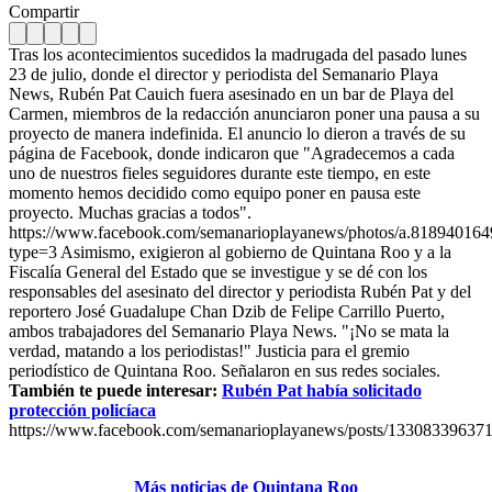
Compartir
Tras los acontecimientos sucedidos la madrugada del pasado lunes
23 de julio, donde el director y periodista del Semanario Playa
News, Rubén Pat Cauich fuera asesinado en un bar de Playa del
Carmen, miembros de la redacción anunciaron poner una pausa a su
proyecto de manera indefinida. El anuncio lo dieron a través de su
página de Facebook, donde indicaron que "Agradecemos a cada
uno de nuestros fieles seguidores durante este tiempo, en este
momento hemos decidido como equipo poner en pausa este
proyecto. Muchas gracias a todos".
https://www.facebook.com/semanarioplayanews/photos/a.818940
type=3 Asimismo, exigieron al gobierno de Quintana Roo y a la
Fiscalía General del Estado que se investigue y se dé con los
responsables del asesinato del director y periodista Rubén Pat y del
reportero José Guadalupe Chan Dzib de Felipe Carrillo Puerto,
ambos trabajadores del Semanario Playa News. "¡No se mata la
verdad, matando a los periodistas!" Justicia para el gremio
periodístico de Quintana Roo. Señalaron en sus redes sociales.
También te puede interesar:
Rubén Pat había solicitado
protección policíaca
https://www.facebook.com/semanarioplayanews/posts/13308339637
Más noticias de Quintana Roo