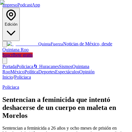
Impreso
Podcast
App
Edición
Noticias de México, desde
Quinta
Fuerza
Quintana Roo
Suscríbete gratis
Portada
Policiaca
🌀 Huracanes
Sismos
Quintana
Roo
México
Política
Deportes
Espectáculos
Opinión
Inicio
/
Policiaca
Policiaca
Sentencian a feminicida que intentó
deshacerse de un cuerpo en maleta en
Morelos
Sentencian a feminicida a 26 años y ocho meses de prisión en