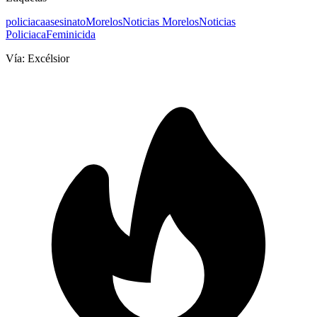
policiaca
asesinato
Morelos
Noticias Morelos
Noticias
Policiaca
Feminicida
Vía:
Excélsior