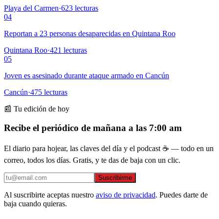
Playa del Carmen
·
623
lecturas
04
Reportan a 23 personas desaparecidas en Quintana Roo
Quintana Roo
·
421
lecturas
05
Joven es asesinado durante ataque armado en Cancún
Cancún
·
475
lecturas
📰 Tu edición de hoy
Recibe el periódico de mañana a las 7:00 am
El diario para hojear, las claves del día y el podcast ☕ — todo en un
correo, todos los días. Gratis, y te das de baja con un clic.
Suscribirme
Al suscribirte aceptas nuestro
aviso de privacidad
. Puedes darte de
baja cuando quieras.