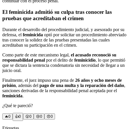
continuar con el proceso penal.
El feminicida admitió su culpa tras conocer las
pruebas que acreditaban el crimen
Durante el desarrollo del procedimiento judicial, y asesorado por su
defensa, el
feminicida
optó por solicitar un procedimiento abreviado
tras conocer la solidez de las pruebas presentadas las cuales
acreditaban su participación en el crimen.
Como parte de este mecanismo legal,
el acusado reconoció su
responsabilidad penal
por el delito de
feminicidio
, lo que permitió
que se dictara la sentencia condenatoria sin necesidad de llegar a un
juicio oral.
Finalmente, el juez impuso una pena de
26 años y ocho meses de
prisión
, además del
pago de una multa y la reparación del daño
,
sanciones derivadas de la responsabilidad penal aceptada por el
feminicida
.
¿Qué te pareció?
🔥
0
👍
0
😲
0
😢
0
😠
0
Etiquetas