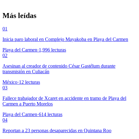
Más leídas
01
Inicia paro laboral en Complejo Mayakoba en Playa del Carmen
Playa del Carmen
·
1,996
lecturas
02
Asesinan al creador de contenido César Gastélum durante
transmisión en Culiacán
México
·
12
lecturas
03
Fallece trabajador de Xcaret en accidente en tramo de Playa del
Carmen a Puerto Morelos
Playa del Carmen
·
614
lecturas
04
Reportan a 23 personas desaparecidas en Quintana Roo