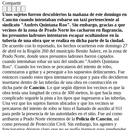
Compartir
Unos sujetos fueron descubiertos la mañana de este domingo en
Cancún cuando intentaban robarse un taxi perteneciente al
sindicato "Andrés Quintana Roo". Sin embargo, gracias a que
vecinos de la zona de Prado Norte los cacharon en flagrancia,
los presuntos ladrones intentaron escapar ocultándose en la
tubería de una obra que se realiza en dicha parte de la ciudad.
De acuerdo con lo reportado, los hechos ocurrieron este domingo 27
de abril en la Región 260 del municipio Benito Juárez, en la zona de
Prado Norte, donde unos presuntos ladrones fueron captados
cuando intentaban robar un taxi del sindicato "Andrés Quintana
Roo". Cuando los vecinos se percataron del intento de robo,
comenzaron a gritar y a perseguir a los supuestos delincuentes. Fue
entonces cuando estos tipos intentaron escapar y para ello decidieron
insertarse dentro de las tuberías de una obra en construcción en
dicha parte de
Cancún
. Lo que según dijeron los vecinos es que la
obra tenía una longitud de cerca de 300 metros, lo que hacía muy
complicado seguirle la pista a los tipos que ingresaron a las tuberías.
Una vez que los sujetos fueron ubicados y que los vecinos se
percataron del intento de robo se hizo el llamado de auxilio al 911
para pedir la presencia de las autoridades en el sitio. Fue así como
arribaron a Prado Norte elementos de la
Policía de Cancún
, así
como personal de Protección Civil. Sin embargo, los agentes y
funcionarios dejaron claro que no se podía ingresar para aprehender