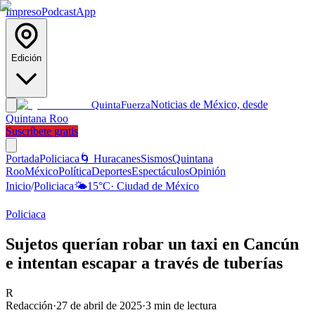
Impreso
Podcast
App
Edición
Noticias de México, desde
Quinta
Fuerza
Quintana Roo
Suscríbete gratis
Portada
Policiaca
🌀 Huracanes
Sismos
Quintana
Roo
México
Política
Deportes
Espectáculos
Opinión
Inicio
/
Policiaca
🌤️
15
°C
·
Ciudad de México
Policiaca
Sujetos querían robar un taxi en Cancún
e intentan escapar a través de tuberías
R
Redacción
·
27 de abril de 2025
·
3
min de lectura