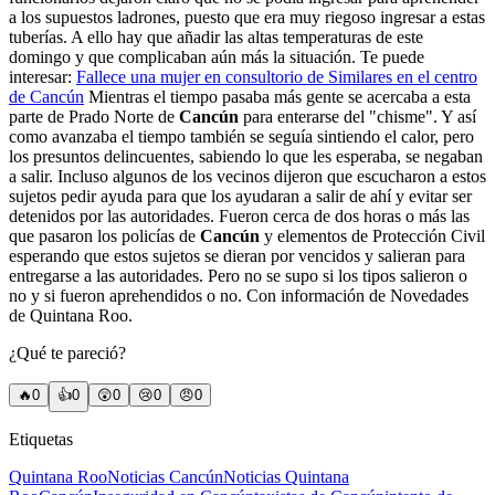
a los supuestos ladrones, puesto que era muy riegoso ingresar a estas
tuberías. A ello hay que añadir las altas temperaturas de este
domingo y que complicaban aún más la situación. Te puede
interesar:
Fallece una mujer en consultorio de Similares en el centro
de Cancún
Mientras el tiempo pasaba más gente se acercaba a esta
parte de Prado Norte de
Cancún
para enterarse del "chisme". Y así
como avanzaba el tiempo también se seguía sintiendo el calor, pero
los presuntos delincuentes, sabiendo lo que les esperaba, se negaban
a salir. Incluso algunos de los vecinos dijeron que escucharon a estos
sujetos pedir ayuda para que los ayudaran a salir de ahí y evitar ser
detenidos por las autoridades. Fueron cerca de dos horas o más las
que pasaron los policías de
Cancún
y elementos de Protección Civil
esperando que estos sujetos se dieran por vencidos y salieran para
entregarse a las autoridades. Pero no se supo si los tipos salieron o
no y si fueron aprehendidos o no. Con información de Novedades
de Quintana Roo.
¿Qué te pareció?
🔥
0
👍
0
😲
0
😢
0
😠
0
Etiquetas
Quintana Roo
Noticias Cancún
Noticias Quintana