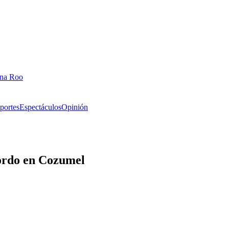
ana Roo
portes
Espectáculos
Opinión
bordo en Cozumel