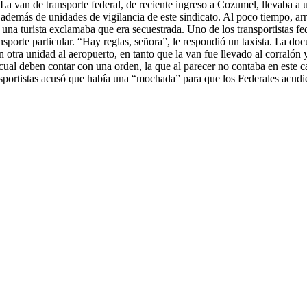
La van de transporte federal, de reciente ingreso a Cozumel, llevaba a 
 además de unidades de vigilancia de este sindicato. Al poco tiempo, arri
una turista exclamaba que era secuestrada. Uno de los transportistas fed
porte particular. “Hay reglas, señora”, le respondió un taxista. La docu
en otra unidad al aeropuerto, en tanto que la van fue llevado al corralón
 cual deben contar con una orden, la que al parecer no contaba en este 
sportistas acusó que había una “mochada” para que los Federales acudier