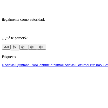
ilegalmente como autoridad.
¿Qué te pareció?
🔥
0
👍
0
😲
0
😢
0
😠
0
Etiquetas
Noticias Quintana Roo
Cozumel
turismo
Noticias Cozumel
Turismo Co