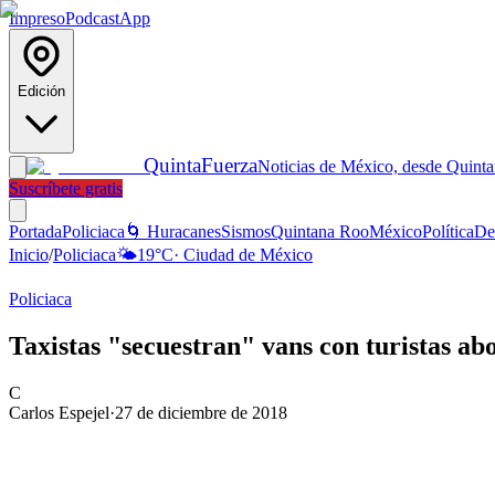
Impreso
Podcast
App
Edición
Quinta
Fuerza
Noticias de México, desde Quint
Suscríbete gratis
Portada
Policiaca
🌀 Huracanes
Sismos
Quintana Roo
México
Política
De
Inicio
/
Policiaca
🌤️
19
°C
·
Ciudad de México
Policiaca
Taxistas "secuestran" vans con turistas a
C
Carlos Espejel
·
27 de diciembre de 2018