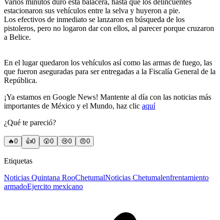
Varios minutos duró esta balacera, hasta que los delincuentes
estacionaron sus vehículos entre la selva y huyeron a pie.
Los efectivos de inmediato se lanzaron en búsqueda de los
pistoleros, pero no logaron dar con ellos, al parecer porque cruzaron
a Belice.
En el lugar quedaron los vehículos así como las armas de fuego, las
que fueron aseguradas para ser entregadas a la Fiscalía General de la
República.
¡Ya estamos en Google News! Mantente al día con las noticias más
importantes de México y el Mundo, haz clic
aquí
¿Qué te pareció?
🔥
0
👍
0
😲
0
😢
0
😠
0
Etiquetas
Noticias Quintana Roo
Chetumal
Noticias Chetumal
enfrentamiento
armado
Ejercito mexicano