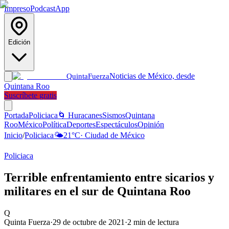
Impreso
Podcast
App
Edición
Noticias de México, desde
Quinta
Fuerza
Quintana Roo
Suscríbete gratis
Portada
Policiaca
🌀 Huracanes
Sismos
Quintana
Roo
México
Política
Deportes
Espectáculos
Opinión
Inicio
/
Policiaca
🌤️
21
°C
·
Ciudad de México
Policiaca
Terrible enfrentamiento entre sicarios y
militares en el sur de Quintana Roo
Q
Quinta Fuerza
·
29 de octubre de 2021
·
2
min de lectura