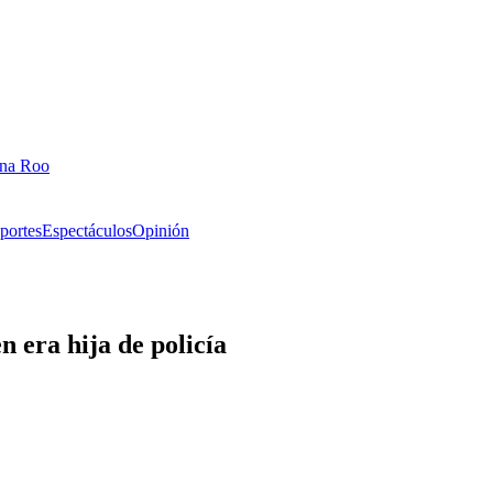
ana Roo
portes
Espectáculos
Opinión
 era hija de policía