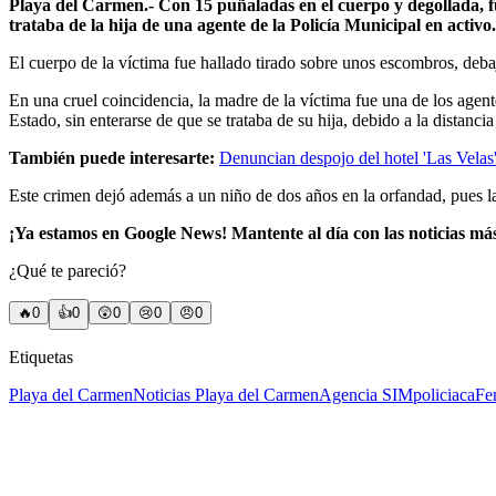
Playa del Carmen.- Con 15 puñaladas en el cuerpo y degollada, fu
trataba de la hija de una agente de la Policía Municipal en activo.
El cuerpo de la víctima fue hallado tirado sobre unos escombros, debaj
En una cruel coincidencia, la madre de la víctima fue una de los agente
Estado, sin enterarse de que se trataba de su hija, debido a la distanc
También puede interesarte:
Denuncian despojo del hotel 'Las Vela
Este crimen dejó además a un niño de dos años en la orfandad, pues la
¡Ya estamos en Google News! Mantente al día con las noticias má
¿Qué te pareció?
🔥
0
👍
0
😲
0
😢
0
😠
0
Etiquetas
Playa del Carmen
Noticias Playa del Carmen
Agencia SIM
policiaca
Fe