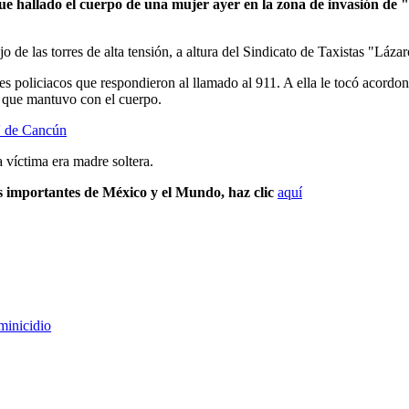
e hallado el cuerpo de una mujer ayer en la zona de invasión de "L
o de las torres de alta tensión, a altura del Sindicato de Taxistas "Láza
s policiacos que respondieron al llamado al 911. A ella le tocó acordonar
ia que mantuvo con el cuerpo.
s' de Cancún
 víctima era madre soltera.
s importantes de México y el Mundo, haz clic
aquí
minicidio