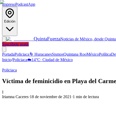
Impreso
Podcast
App
Edición
Quinta
Fuerza
Noticias de México, desde Quint
Suscríbete gratis
Portada
Policiaca
🌀 Huracanes
Sismos
Quintana Roo
México
Política
De
Inicio
/
Policiaca
☁️
14
°C
·
Ciudad de México
Policiaca
Víctima de feminicidio en Playa del Carmen
I
Iriamna Caceres
·
18 de noviembre de 2021
·
1
min de lectura