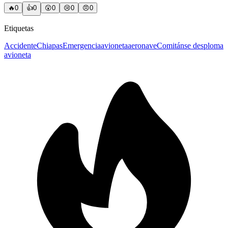
🔥
0
👍
0
😲
0
😢
0
😠
0
Etiquetas
Accidente
Chiapas
Emergencia
avioneta
aeronave
Comitán
se desploma
avioneta