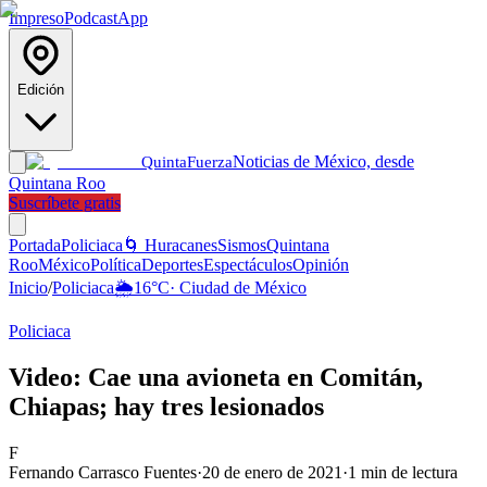
Impreso
Podcast
App
Edición
Noticias de México, desde
Quinta
Fuerza
Quintana Roo
Suscríbete gratis
Portada
Policiaca
🌀 Huracanes
Sismos
Quintana
Roo
México
Política
Deportes
Espectáculos
Opinión
Inicio
/
Policiaca
🌦️
16
°C
·
Ciudad de México
Policiaca
Video: Cae una avioneta en Comitán,
Chiapas; hay tres lesionados
F
Fernando Carrasco Fuentes
·
20 de enero de 2021
·
1
min de lectura