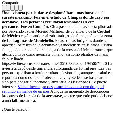
Compartir
Una avioneta particular se desplomó hace unas horas en el
sureste mexicano. Fue en el estado de Chiapas donde cayó esa
aeronave. Tres personas resultaron lesionados en este
percance.
Fue en
Comitán
,
Chiapas
donde una avioneta piloteada
por Servando Javier Moreno Martínez, de 38 años, y de la
Ciudad
de México
cayó cuando realizaba trabajos de fumigación en la zona
de las
Lagunas de Montebello
. Estas son las imágenes donde se
aprecian los restos de la
aeronave
ya incendiada tra la caída. Estaba
fumigando para combatir la plaga de la mosca del Mediterráneo, que
afecta cultivos como aguacate y mano, así como plantíos de maíz,
frijol y limón.
https://twitter.com/azucenau/status/1351673293024194566?s=20 La
avioneta
cayó desde una altura aproximada de 10 mil pies. Las tres
personas que iban a bordo resultaron lesionadas, aunque su salud es
reportada como estable. Protección Civil y Sedena se trasladaron al
sitio para apagar el incendio y auxiliar a los lesionados. Te puede
interesar:
Video: Investigan desplome de avioneta con droga, el
segundo en menos de un mes
Aunque se momento de desconocen
las causas de la caída de la
aeronave
, se cree que todo pudo deberse
a una falla mecánica.
¿Qué te pareció?