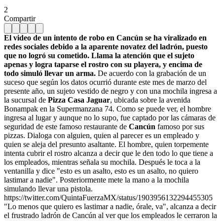
2
Compartir
El video de un intento de robo en Cancún se ha viralizado en
redes sociales debido a la aparente novatez del ladrón, puesto
que no logró su cometido. Llama la atención que el sujeto
apenas y logra taparse el rostro con su playera, y encima de
todo simuló llevar un arma.
De acuerdo con la grabación de un
suceso que según los datos ocurrió durante este mes de marzo del
presente año, un sujeto vestido de negro y con una mochila ingresa a
la sucursal de
Pizza Casa Jaguar
, ubicada sobre la avenida
Bonampak en la Supermanzana 74. Como se puede ver, el hombre
ingresa al lugar y aunque no lo supo, fue captado por las cámaras de
seguridad de este famoso restaurante de
Cancún
famoso por sus
pizzas. Dialoga con alguien, quien al parecer es un empleado y
quien se aleja del presunto asaltante. El hombre, quien torpemente
intenta cubrir el rostro alcanza a decir que le den todo lo que tiene a
los empleados, mientras señala su mochila. Después le toca a la
ventanilla y dice "esto es un asalto, esto es un asalto, no quiero
lastimar a nadie". Posteriormente mete la mano a la mochila
simulando llevar una pistola.
https://twitter.com/QuintaFuerzaMX/status/1903956132294455305
"Lo menos que quiero es lastimar a nadie, órale, va", alcanza a decir
el frustrado ladrón de Cancún al ver que los empleados le cerraron la