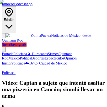
Impreso
Podcast
App
Edición
Noticias de México, desde
Quinta
Fuerza
Quintana Roo
Suscríbete gratis
Portada
Policiaca
🌀 Huracanes
Sismos
Quintana
Roo
México
Política
Deportes
Espectáculos
Opinión
Inicio
/
Policiaca
☁️
16
°C
·
Ciudad de México
Policiaca
Video: Captan a sujeto que intentó asaltar
una pizzería en Cancún; simuló llevar un
arma
R