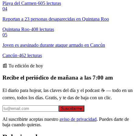
Playa del Carmen
·
605
lecturas
04
Reportan a 23 personas desaparecidas en Quintana Roo
Quintana Roo
·
408
lecturas
05
Joven es asesinado durante ataque armado en Cancún
Cancún
·
462
lecturas
📰 Tu edición de hoy
Recibe el periódico de mañana a las 7:00 am
El diario para hojear, las claves del día y el podcast ☕ — todo en un
correo, todos los días. Gratis, y te das de baja con un clic.
Suscribirme
Al suscribirte aceptas nuestro
aviso de privacidad
. Puedes darte de
baja cuando quieras.