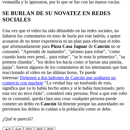
ventanilla y lo ignoraron, por lo que se fue con las manos vacías.
SE BURLAN DE SU NOVATEZ EN REDES
SOCIALES
Una vez que el video ha sido difundido en las redes sociales, no
faltaron los comentarios en tono de burla por este ladrón, a quien
acusaron de no tener experiencia ni un plan para efectuar el robo
que afortunadamente para
Pizza Casa Jaguar
de
Cancún
no se
consumó. "Aprendiz de malandro", "pésimo para robar", "como
cuando hasta eres pend... para robar", "se le nota lo primerizo", "su
primera chamba", "los dedos los hacía como si fueran una pistola,
jajaja", fueron algunos de los comentarios de los internautas que han
reaccionado al video en las últimas horas. Te puede
interesar:
Detienen a dos ladrones de Cancún que asaltaron un
comercio con machete
"La verdad hay un trasfondo de esto,
significa que ya lo había hecho antes y sí le había funcionado, pero
esta vez no tuvo éxito", consideró otra persona.
Pese a que este robo
no se consumó, queda clara una cosa: cualquier persona puede
cometer un delito en
Cancún
fácilmente porque las autoridades no
previenen los delitos ni cuidan a la población como se debe.
¿Qué te pareció?
🔥
0
👍
0
😲
0
😢
0
😠
0