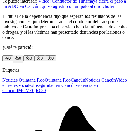
Te puede interesar:
Video: Conductor de Turismaya cierra el paso a
un ADO en Cancún; quiso agredir con un palo al otro chofer
El titular de la dependencia dijo que esperan los resultados de las
investigaciones que determinarán si el conductor del transporte
público de
Cancún
prestaba el servicio bajo la influencia de alcohol
o drogas, y si las víctimas han presentado denuncias por lesiones o
daños.
¿Qué te pareció?
🔥
0
👍
0
😲
0
😢
0
😠
0
Etiquetas
Noticias Quintana Roo
Quintana Roo
Cancún
Noticias Cancún
Video
en redes sociales
Inseguridad en Cancún
violencia en
Cancún
IMOVEQROO