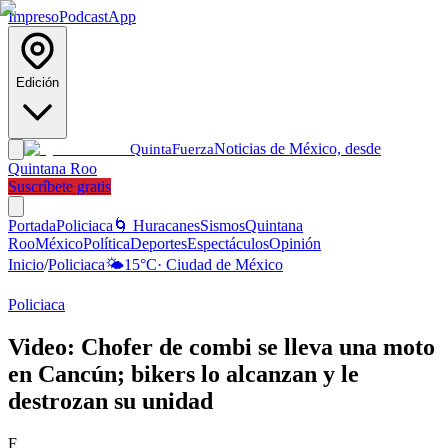
Impreso
Podcast
App
Edición
Noticias de México, desde
Quinta
Fuerza
Quintana Roo
Suscríbete gratis
Portada
Policiaca
🌀 Huracanes
Sismos
Quintana
Roo
México
Política
Deportes
Espectáculos
Opinión
Inicio
/
Policiaca
🌤️
15
°C
·
Ciudad de México
Policiaca
Video: Chofer de combi se lleva una moto
en Cancún; bikers lo alcanzan y le
destrozan su unidad
F