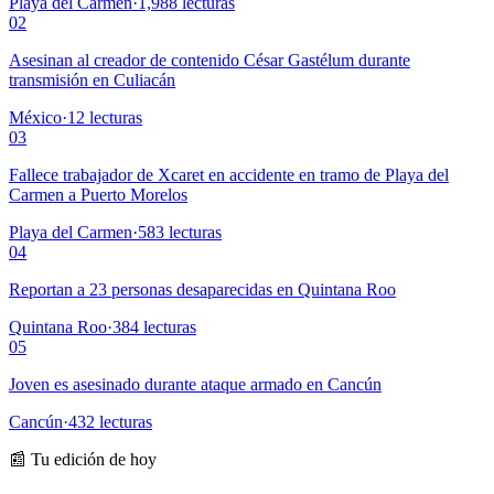
Playa del Carmen
·
1,988
lecturas
02
Asesinan al creador de contenido César Gastélum durante
transmisión en Culiacán
México
·
12
lecturas
03
Fallece trabajador de Xcaret en accidente en tramo de Playa del
Carmen a Puerto Morelos
Playa del Carmen
·
583
lecturas
04
Reportan a 23 personas desaparecidas en Quintana Roo
Quintana Roo
·
384
lecturas
05
Joven es asesinado durante ataque armado en Cancún
Cancún
·
432
lecturas
📰 Tu edición de hoy