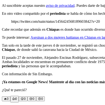
Al suscribirte aceptas nuestro
aviso de privacidad
. Puedes darte de ba
En otro video compartido por el
periodista
se habla de cómo los hecho
https://twitter.com/isain/status/1456424568189603842?s=20
Cabe recordar que además en
Chiapas
es donde han ocurrido diversos
Te puede interesar:
Asesinan a dos mujeres haitianas en Chiapas en la
Tan solo en la tarde de este jueves 4 de noviembre, se registró un choq
Chiapas
, de donde salió la caravana hacia la Ciudad de México.
El pasado 27 de noviembre, Alejandro Encinas Rodríguez, subsecreta
Ambas localidades se encuentran en permanente conflicto desde 1975 cu
periodista
y las personas que le acompañaban.
Con información de Sin Embargo.
¡Ya estamos en Google News! Mantente al día con las noticias má
¿Qué te pareció?
🔥
0
👍
0
😲
0
😢
0
😠
0