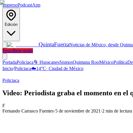
Impreso
Podcast
App
Edición
Quinta
Fuerza
Noticias de México, desde Quint
Suscríbete gratis
Portada
Policiaca
🌀 Huracanes
Sismos
Quintana Roo
México
Política
De
Inicio
/
Policiaca
☁️
14
°C
·
Ciudad de México
Policiaca
Video: Periodista graba el momento en el 
F
Fernando Carrasco Fuentes
·
5 de noviembre de 2021
·
2
min de lectura