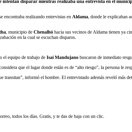
e intentan disparar mientras realizaba una entrevista en el munic
e encontraba realizando entrevistas en
Aldama
, donde le explicaban a
tha
, municipio de
Chenalhó
hacia sus vecinos de Aldama tienen ya ci
rabación en la cual se escuchan disparos.
o el equipo de trabajo de
Isaí Mandujano
buscaron de inmediato resgua
onsidera que el lugar donde están es de “alto riesgo”, la persona le res
ue transitan”, informó el hombre. El entrevistado además reveló más de
rreo, todos los días. Gratis, y te das de baja con un clic.