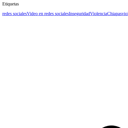
Etiquetas
redes sociales
Video en redes sociales
Inseguridad
Violencia
Chiapas
vio