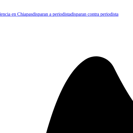
lencia en Chiapas
disparan a periodista
disparan contra periodista