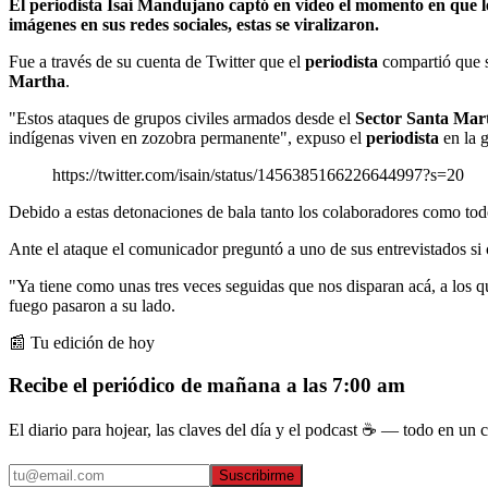
El periodista Isaí Mandujano captó en video el momento en que l
imágenes en sus redes sociales, estas se viralizaron.
Fue a través de su cuenta de Twitter que el
periodista
compartió que s
Martha
.
"Estos ataques de grupos civiles armados desde el
Sector Santa Mar
indígenas viven en zozobra permanente", expuso el
periodista
en la g
https://twitter.com/isain/status/1456385166226644997?s=20
Debido a estas detonaciones de bala tanto los colaboradores como tod
Ante el ataque el comunicador preguntó a uno de sus entrevistados si c
"Ya tiene como unas tres veces seguidas que nos disparan acá, a los q
fuego pasaron a su lado.
📰 Tu edición de hoy
Recibe el periódico de mañana a las 7:00 am
El diario para hojear, las claves del día y el podcast ☕ — todo en un co
Suscribirme