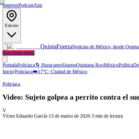
Impreso
Podcast
App
Edición
Quinta
Fuerza
Noticias de México, desde Quint
Suscríbete gratis
Portada
Policiaca
🌀 Huracanes
Sismos
Quintana Roo
México
Política
De
Inicio
/
Policiaca
☁️
17
°C
·
Ciudad de México
Policiaca
Video: Sujeto golpea a perrito contra el su
V
Víctor Eduardo García
·
13 de marzo de 2026
·
3
min de lectura