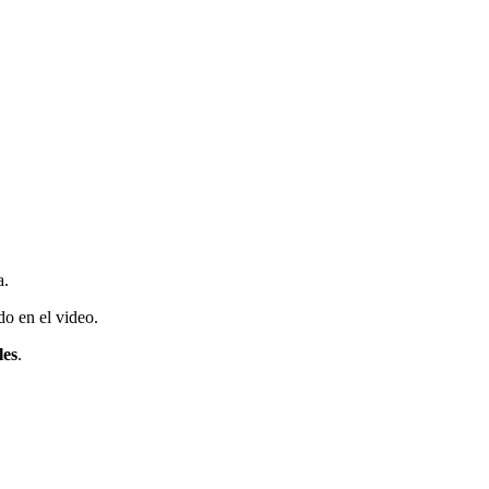
a.
do en el video.
les
.