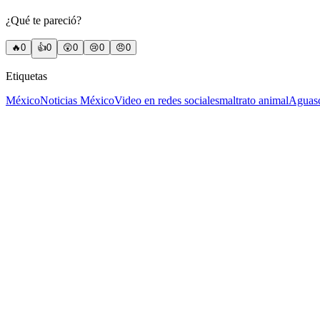
¿Qué te pareció?
🔥
0
👍
0
😲
0
😢
0
😠
0
Etiquetas
México
Noticias México
Video en redes sociales
maltrato animal
Aguasc