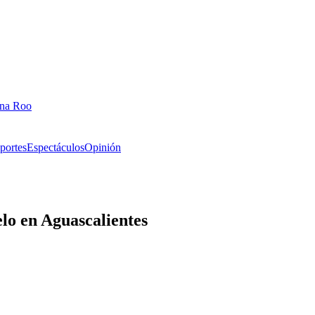
ana Roo
portes
Espectáculos
Opinión
elo en Aguascalientes