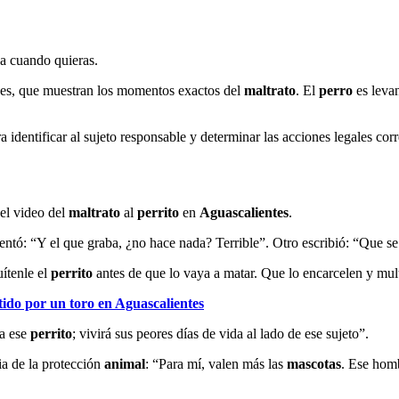
ja cuando quieras.
ones, que muestran los momentos exactos del
maltrato
. El
perro
es leva
a identificar al sujeto responsable y determinar las acciones legales cor
 el video del
maltrato
al
perrito
en
Aguascalientes
.
ntó: “Y el que graba, ¿no hace nada? Terrible”. Otro escribió: “Que se
ítenle el
perrito
antes de que lo vaya a matar. Que lo encarcelen y mul
tido por un toro en Aguascalientes
 a ese
perrito
; vivirá sus peores días de vida al lado de ese sujeto”.
ia de la protección
animal
: “Para mí, valen más las
mascotas
. Ese homb