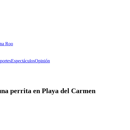
ana Roo
portes
Espectáculos
Opinión
 una perrita en Playa del Carmen