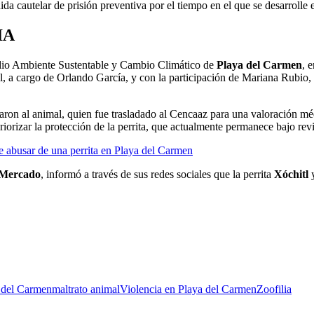
da cautelar de prisión preventiva por el tiempo en el que se desarrolle e
IA
Medio Ambiente Sustentable y Cambio Climático de
Playa del Carmen
, 
 a cargo de Orlando García, y con la participación de Mariana Rubio,
ron al animal, quien fue trasladado al Cencaaz para una valoración méd
iorizar la protección de la perrita, que actualmente permanece bajo revi
 abusar de una perrita en Playa del Carmen
 Mercado
, informó a través de sus redes sociales que la perrita
Xóchitl
y
a del Carmen
maltrato animal
Violencia en Playa del Carmen
Zoofilia