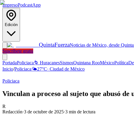
Impreso
Podcast
App
Edición
Quinta
Fuerza
Noticias de México, desde Quint
Suscríbete gratis
Portada
Policiaca
🌀 Huracanes
Sismos
Quintana Roo
México
Política
De
Inicio
/
Policiaca
🌤️
27
°C
·
Ciudad de México
Policiaca
Vinculan a proceso al sujeto que abusó de
R
Redacción
·
3 de octubre de 2025
·
3
min de lectura