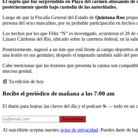
El sujeto que fue sorprendido en Playa del carmen abusando de u
posteriormente quedó bajo custodia de las autoridades.
Luego de que la Fiscalía General del Estado de
Quintana Roo
propor
persona del sexo masculino, por su probable participación en hechos co
Los hechos por los que Félix “N” es investigado, ocurrieron el 28 de 
Lázaro Cárdenas del Río, ubicado sobre la carretera federal, en la sal
Posteriormente, ingresó a un lote que está frente al campo deportivo d
una lesión en sus genitales; después el imputado también salió del pred
Cabe mencionar que las lesiones que presenta la canina son compatib
mucosa genital.
📰 Tu edición de hoy
Recibe el periódico de mañana a las 7:00 am
El diario para hojear, las claves del día y el podcast ☕ — todo en un co
Suscribirme
Al suscribirte aceptas nuestro
aviso de privacidad
. Puedes darte de ba