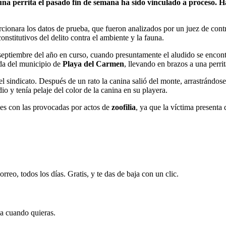
na perrita el pasado fin de semana ha sido vinculado a proceso. H
cionara los datos de prueba, que fueron analizados por un juez de contro
nstitutivos del delito contra el ambiente y la fauna.
septiembre del año en curso, cuando presuntamente el aludido se encont
ida del municipio de
Playa del Carmen
, llevando en brazos a una perrit
el sindicato. Después de un rato la canina salió del monte, arrastrándos
io y tenía pelaje del color de la canina en su playera.
les con las provocadas por actos de
zoofilia
, ya que la víctima presenta 
rreo, todos los días. Gratis, y te das de baja con un clic.
ja cuando quieras.