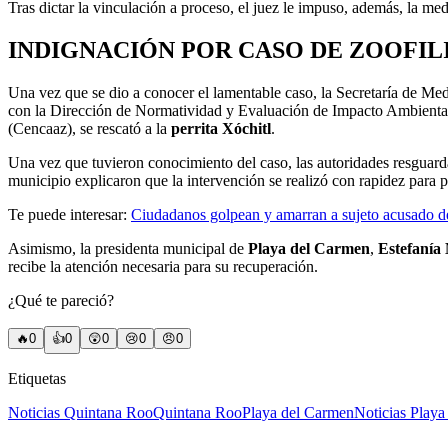
Tras dictar la vinculación a proceso, el juez le impuso, además, la medi
INDIGNACIÓN POR CASO DE ZOOFIL
Una vez que se dio a conocer el lamentable caso, la Secretaría de 
con la Dirección de Normatividad y Evaluación de Impacto Ambiental,
(Cencaaz), se rescató a la
perrita Xóchitl
.
Una vez que tuvieron conocimiento del caso, las autoridades resguarda
municipio explicaron que la intervención se realizó con rapidez para pr
Te puede interesar:
Ciudadanos golpean y amarran a sujeto acusado de
Asimismo, la presidenta municipal de
Playa del Carmen
,
Estefanía
recibe la atención necesaria para su recuperación.
¿Qué te pareció?
🔥
0
👍
0
😲
0
😢
0
😠
0
Etiquetas
Noticias Quintana Roo
Quintana Roo
Playa del Carmen
Noticias Play