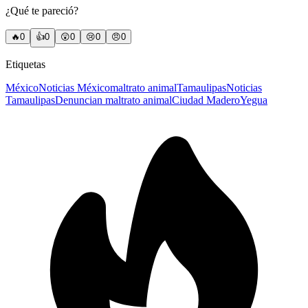
¿Qué te pareció?
🔥
0
👍
0
😲
0
😢
0
😠
0
Etiquetas
México
Noticias México
maltrato animal
Tamaulipas
Noticias
Tamaulipas
Denuncian maltrato animal
Ciudad Madero
Yegua