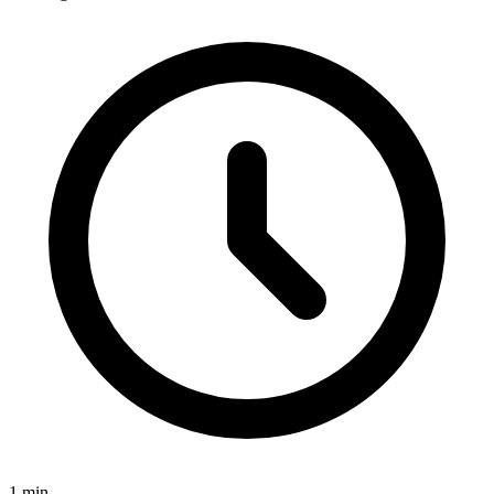
1
min