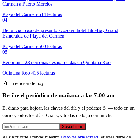
Carmen a Puerto Morelos
Playa del Carmen
·
614
lecturas
04
Denuncian caso de presunto acoso en hotel BlueBay Grand
Esmeralda de Playa del Carmen
Playa del Carmen
·
560
lecturas
05
Reportan a 23 personas desaparecidas en Quintana Roo
Quintana Roo
·
415
lecturas
📰 Tu edición de hoy
Recibe el periódico de mañana a las 7:00 am
El diario para hojear, las claves del día y el podcast ☕ — todo en un
correo, todos los días. Gratis, y te das de baja con un clic.
Suscribirme
Al suscribirte aceptas nuestro
aviso de privacidad
. Puedes darte de