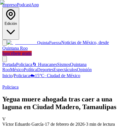
Impreso
Podcast
App
Edición
Noticias de México, desde
Quinta
Fuerza
Quintana Roo
Suscríbete gratis
Portada
Policiaca
🌀 Huracanes
Sismos
Quintana
Roo
México
Política
Deportes
Espectáculos
Opinión
Inicio
/
Policiaca
☁️
15
°C
·
Ciudad de México
Policiaca
Yegua muere ahogada tras caer a una
laguna en Ciudad Madero, Tamaulipas
V
Víctor Eduardo García
·
17 de febrero de 2026
·
3
min de lectura