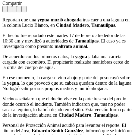
Compartir
Reportan que una
yegua murió ahogada
tras caer a una laguna en
la colonia Lucio Blanco, en
Ciudad Madero
,
Tamaulipas
.
El hecho fue reportado este martes 17 de febrero alrededor de las
10:30 am y movilizó a autoridades de
Tamaulipas
. El caso ya es
investigado como presunto
maltrato animal
.
De acuerdo con los primeros datos, la
yegua
jalaba una carreta
cargada con escombro. El propietario realizaba maniobras cerca de
la orilla del cuerpo de agua.
En ese momento, la carga se vino abajo y parte del peso cayó sobre
la
yegua
, lo que provocó que su cabeza quedara dentro de la laguna.
No logró salir por sus propios medios y murió ahogada.
Vecinos señalaron que el dueño vive en la parte trasera del predio
donde ocurrió el incidente. También indicaron que, tras no poder
sacar al equino, lo habría dejado en el sitio. Esta versión forma parte
de la investigación abierta en
Ciudad Madero
,
Tamaulipas
.
Personal de Protección Animal acudió para levantar el reporte. El
titular del área,
Eduardo Smith González
, informó que se inició un