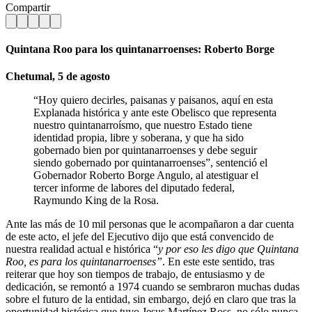
Compartir
Quintana Roo para los quintanarroenses: Roberto Borge
Chetumal, 5 de agosto
“Hoy quiero decirles, paisanas y paisanos, aquí en esta
Explanada histórica y ante este Obelisco que representa
nuestro quintanarroísmo, que nuestro Estado tiene
identidad propia, libre y soberana, y que ha sido
gobernado bien por quintanarroenses y debe seguir
siendo gobernado por quintanarroenses”, sentenció el
Gobernador Roberto Borge Angulo, al atestiguar el
tercer informe de labores del diputado federal,
Raymundo King de la Rosa.
Ante las más de 10 mil personas que le acompañaron a dar cuenta
de este acto, el jefe del Ejecutivo dijo que está convencido de
nuestra realidad actual e histórica “
y por eso les digo que Quintana
Roo, es para los quintanarroenses”
. En este este sentido, tras
reiterar que hoy son tiempos de trabajo, de entusiasmo y de
dedicación, se remontó a 1974 cuando se sembraron muchas dudas
sobre el futuro de la entidad, sin embargo, dejó en claro que tras la
oportunidad histórica que tuvo Jesus Martínez Ross, no sólo nunca