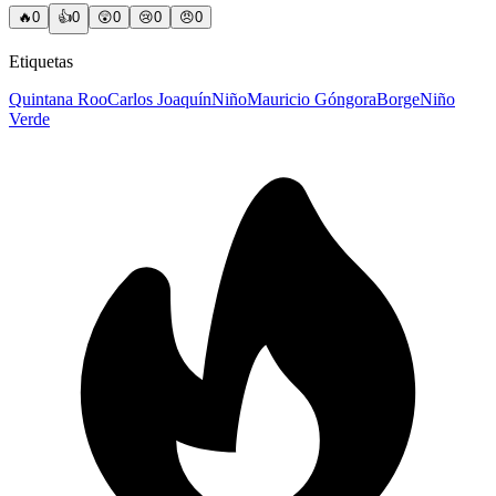
🔥
0
👍
0
😲
0
😢
0
😠
0
Etiquetas
Quintana Roo
Carlos Joaquín
Niño
Mauricio Góngora
Borge
Niño
Verde