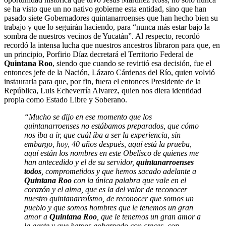
se ha visto que un no nativo gobierne esta entidad, sino que han
pasado siete Gobernadores quintanarroenses que han hecho bien su
trabajo y que lo seguirán haciendo, para “nunca más estar bajo la
sombra de nuestros vecinos de Yucatán”. Al respecto, recordó
recordó la intensa lucha que nuestros ancestros libraron para que, en
un principio, Porfirio Díaz decretará el Territorio Federal de
Quintana Roo
, siendo que cuando se revirtió esa decisión, fue el
entonces jefe de la Nación, Lázaro Cárdenas del Río, quien volvió
instaurarla para que, por fin, fuera el entonces Presidente de la
República, Luis Echeverría Alvarez, quien nos diera identidad
propia como Estado Libre y Soberano.
“Mucho se dijo en ese momento que los
quintanarroenses no estábamos preparados, que cómo
nos iba a ir, que cuál iba a ser la experiencia, sin
embargo, hoy, 40 años después, aquí está la prueba,
aquí están los nombres en este Obelisco de quienes me
han antecedido y el de su servidor,
quintanarroenses
todos
, comprometidos y que hemos sacado adelante a
Quintana Roo
con la única palabra que vale en el
corazón y el alma, que es la del valor de reconocer
nuestro quintanarroísmo, de reconocer que somos un
pueblo y que somos hombres que le tenemos un gran
amor a
Quintana Roo
, que le tenemos un gran amor a
la gente y que hemos gobernado con creces, con