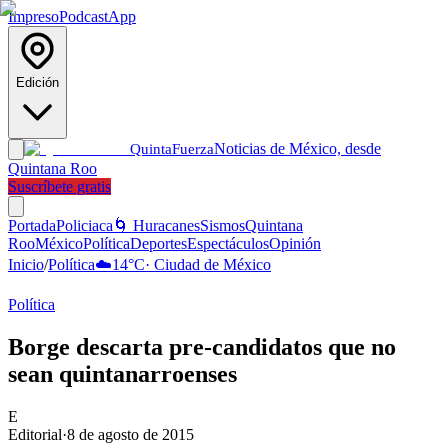
Impreso
Podcast
App
Edición
Noticias de México, desde
Quinta
Fuerza
Quintana Roo
Suscríbete gratis
Portada
Policiaca
🌀 Huracanes
Sismos
Quintana
Roo
México
Política
Deportes
Espectáculos
Opinión
Inicio
/
Política
☁️
14
°C
·
Ciudad de México
Política
Borge descarta pre-candidatos que no
sean quintanarroenses
E
Editorial
·
8 de agosto de 2015