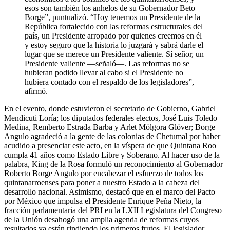
esos son también los anhelos de su Gobernador Beto
Borge”, puntualizó. “Hoy tenemos un Presidente de la
República fortalecido con las reformas estructurales del
país, un Presidente arropado por quienes creemos en él
y estoy seguro que la historia lo juzgará y sabrá darle el
lugar que se merece un Presidente valiente. Sí señor, un
Presidente valiente —señaló—. Las reformas no se
hubieran podido llevar al cabo si el Presidente no
hubiera contado con el respaldo de los legisladores”,
afirmó.
En el evento, donde estuvieron el secretario de Gobierno, Gabriel
Mendicuti Loría; los diputados federales electos, José Luis Toledo
Medina, Remberto Estrada Barba y Arlet Mólgora Glóver; Borge
Angulo agradeció a la gente de las colonias de Chetumal por haber
acudido a presenciar este acto, en la víspera de que Quintana Roo
cumpla 41 años como Estado Libre y Soberano. Al hacer uso de la
palabra, King de la Rosa formuló un reconocimiento al Gobernador
Roberto Borge Angulo por encabezar el esfuerzo de todos los
quintanarroenses para poner a nuestro Estado a la cabeza del
desarrollo nacional. Asimismo, destacó que en el marco del Pacto
por México que impulsa el Presidente Enrique Peña Nieto, la
fracción parlamentaria del PRI en la LXII Legislatura del Congreso
de la Unión desahogó una amplia agenda de reformas cuyos
resultados ya están rindiendo los primeros frutos. El legislador