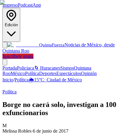
Impreso
Podcast
App
Edición
Noticias de México, desde
Quinta
Fuerza
Quintana Roo
Suscríbete gratis
Portada
Policiaca
🌀 Huracanes
Sismos
Quintana
Roo
México
Política
Deportes
Espectáculos
Opinión
Inicio
/
Política
🌦️
15
°C
·
Ciudad de México
Política
Borge no caerá solo, investigan a 100
exfuncionarios
M
Melissa Robles
·
6 de junio de 2017