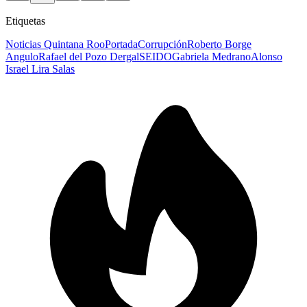
Etiquetas
Noticias Quintana Roo
Portada
Corrupción
Roberto Borge
Angulo
Rafael del Pozo Dergal
SEIDO
Gabriela Medrano
Alonso
Israel Lira Salas