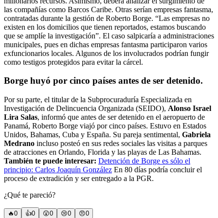
millonarios recursos. Asimismo, deberá analizar el surgimiento de
las compañías como Barcos Caribe. Otras serían empresas fantasma,
contratadas durante la gestión de Roberto Borge. “Las empresas no
existen en los domicilios que tienen reportados, estamos buscando
que se amplíe la investigación”. El caso salpicaría a administraciones
municipales, pues en dichas empresas fantasma participaron varios
exfuncionarios locales. Algunos de los involucrados podrían fungir
como testigos protegidos para evitar la cárcel.
Borge huyó por cinco países antes de ser detenido.
Por su parte, el titular de la Subprocuraduría Especializada en
Investigación de Delincuencia Organizada (SEIDO),
Alonso Israel
Lira Salas
, informó que antes de ser detenido en el aeropuerto de
Panamá, Roberto Borge viajó por cinco países. Estuvo en Estados
Unidos, Bahamas, Cuba y España. Su pareja sentimental,
Gabriela
Medrano
incluso posteó en sus redes sociales las visitas a parques
de atracciones en Orlando, Florida y las playas de Las Bahamas.
También te puede interesar:
Detención de Borge es sólo el
principio: Carlos Joaquín González
En 80 días podría concluir el
proceso de extradición y ser entregado a la PGR.
¿Qué te pareció?
🔥
0
👍
0
😲
0
😢
0
😠
0