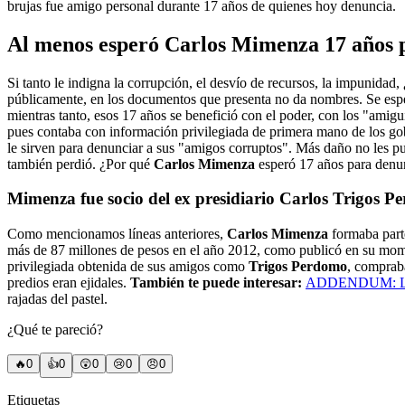
brujas fue amigo personal durante 17 años de quienes hoy denuncia.
Al menos esperó Carlos Mimenza 17 años 
Si tanto le indigna la corrupción, el desvío de recursos, la impunida
públicamente, en los documentos que presenta no da nombres. Se esperó
mientras tanto, esos 17 años se benefició con el poder, con los "amigui
pues contaba con información privilegiada de primera mano de los g
le sirven para denunciar a sus "amigos corruptos". Más daño no les p
también perdió. ¿Por qué
Carlos Mimenza
esperó 17 años para denun
Mimenza fue socio del ex presidiario Carlos Trigos 
Como mencionamos líneas anteriores,
Carlos Mimenza
formaba parte
más de 87 millones de pesos en el año 2012, como publicó en su mome
privilegiada obtenida de sus amigos como
Trigos Perdomo
, compraba
predios eran ejidales.
También te puede interesar:
ADDENDUM: La 
rajadas del pastel.
¿Qué te pareció?
🔥
0
👍
0
😲
0
😢
0
😠
0
Etiquetas