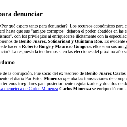
para denunciar
d, ¿Por qué espero tanto para denunciar?. Los recursos económicos para 
 hasta que sus "amigos corruptos" dejaron el poder, abatidos en las el
smos", con los privilegios al enriquecerse ilícitamente con la especulac
obiernos de
Benito Juárez, Solidaridad y Quintana Roo
. Es evidente
uede hacer a
Roberto Borge y Mauricio Góngora
, ellos eran sus ami
ciar? La respuesta la tendremos si en las elecciones del próximo año 
Perdomo
 de la corrupción. Fue socio del ex tesorero de
Benito Juárez Carlos
nto el diario Por Esto.
Mimenza
operaba las transacciones de compr
 terrenos irregulares para posteriormente regularizarlos y dotarlos de
memeteca de Carlos Mimenza
Carlos Mimenza
se enriqueció con la