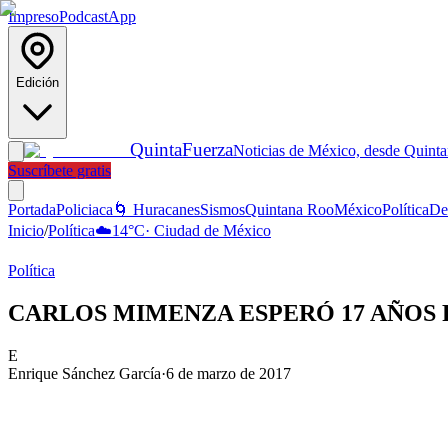
Impreso
Podcast
App
Edición
Quinta
Fuerza
Noticias de México, desde Quint
Suscríbete gratis
Portada
Policiaca
🌀 Huracanes
Sismos
Quintana Roo
México
Política
De
Inicio
/
Política
☁️
14
°C
·
Ciudad de México
Política
CARLOS MIMENZA ESPERÓ 17 AÑOS PARA
E
Enrique Sánchez García
·
6 de marzo de 2017