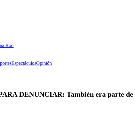
ana Roo
portes
Espectáculos
Opinión
 DENUNCIAR: También era parte de la