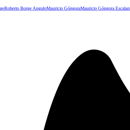
rge
Roberto Borge Angulo
Mauricio Góngora
Mauricio Góngora Escalan