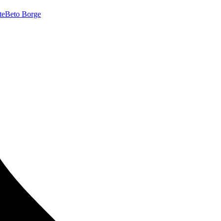
te
Beto Borge