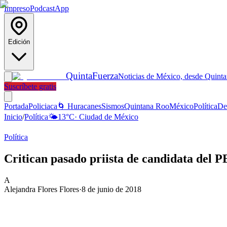
Impreso
Podcast
App
Edición
Quinta
Fuerza
Noticias de México, desde Quint
Suscríbete gratis
Portada
Policiaca
🌀 Huracanes
Sismos
Quintana Roo
México
Política
De
Inicio
/
Política
🌤️
13
°C
·
Ciudad de México
Política
Critican pasado priista de candidata del 
A
Alejandra Flores Flores
·
8 de junio de 2018