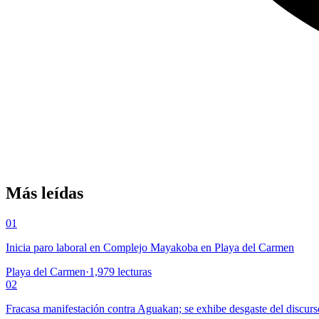
Más leídas
01
Inicia paro laboral en Complejo Mayakoba en Playa del Carmen
Playa del Carmen
·
1,979
lecturas
02
Fracasa manifestación contra Aguakan; se exhibe desgaste del discurs