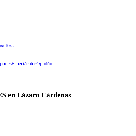
ana Roo
portes
Espectáculos
Opinión
PES en Lázaro Cárdenas