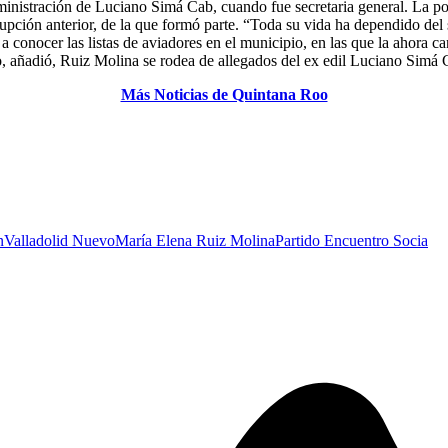
inistración de Luciano Simá Cab, cuando fue secretaria general. La pob
orrupción anterior, de la que formó parte. “Toda su vida ha dependido del
 a conocer las listas de aviadores en el municipio, en las que la ahora c
o, añadió, Ruiz Molina se rodea de allegados del ex edil Luciano Simá 
Más Noticias de Quintana Roo
n
Valladolid Nuevo
María Elena Ruiz Molina
Partido Encuentro Socia