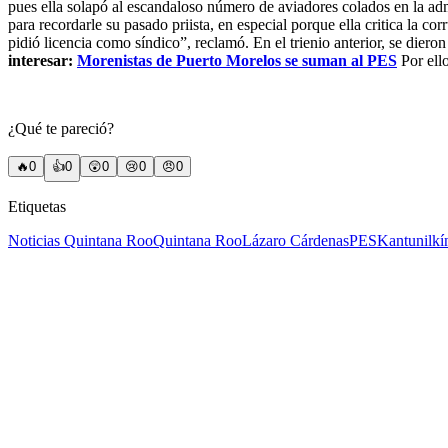
pues ella solapó al escandaloso número de aviadores colados en la adm
para recordarle su pasado priista, en especial porque ella critica la c
pidió licencia como síndico”, reclamó. En el trienio anterior, se dieron
interesar:
Morenistas de Puerto Morelos se suman al PES
Por ell
¿Qué te pareció?
🔥
0
👍
0
😲
0
😢
0
😠
0
Etiquetas
Noticias Quintana Roo
Quintana Roo
Lázaro Cárdenas
PES
Kantunilkí