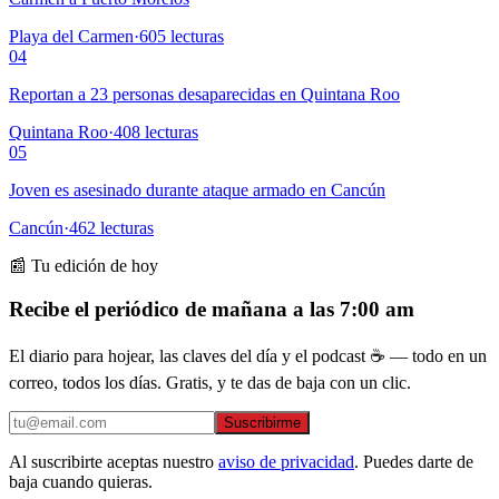
Playa del Carmen
·
605
lecturas
04
Reportan a 23 personas desaparecidas en Quintana Roo
Quintana Roo
·
408
lecturas
05
Joven es asesinado durante ataque armado en Cancún
Cancún
·
462
lecturas
📰 Tu edición de hoy
Recibe el periódico de mañana a las 7:00 am
El diario para hojear, las claves del día y el podcast ☕ — todo en un
correo, todos los días. Gratis, y te das de baja con un clic.
Suscribirme
Al suscribirte aceptas nuestro
aviso de privacidad
. Puedes darte de
baja cuando quieras.