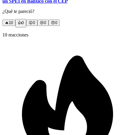
un SPEI en Banxico con el CEP
¿Qué te pareció?
🔥
10
👍
0
😲
0
😢
0
😠
0
10
reacciones