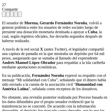
27
Compartir
El senador de
Morena, Gerardo Fernández Noroña
, volvió a
generar polémica entre los usuarios de redes sociales luego de
presumir una donación monetaria destinada a apoyar a
Cuba
, la
cual, según registros oficiales, fue devuelta segundos después de
haberse realizado.
A través de la red social
X
(antes Twitter), el legislador compartió
una captura de pantalla en la que mostraba un depósito por 64 mil
pesos, asegurando que se sumaba al llamado del expresidente
Andrés Manuel López Obrador
para respaldar a la isla caribeña
mediante aportaciones económicas.
En su publicación,
Fernández Noroña
expresó su respaldo con el
mensaje “Mi solidaridad con Cuba”, señalando que el dinero había
sido enviado a la cuenta de la asociación civil “
Humanidad con
América Latina
”, señalada como receptora de los donativos.
No obstante, una revisión posterior realizada por Proceso basada en
los datos difundidos por el propio senador evidenció que la
transferencia no se concretó. De acuerdo con la información
disponible, el depósito fue marcado como devuelto, por lo que los