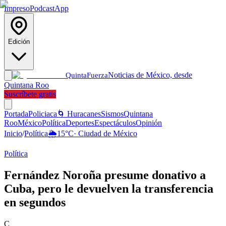
Impreso
Podcast
App
Edición
Noticias de México, desde
Quinta
Fuerza
Quintana Roo
Suscríbete gratis
Portada
Policiaca
🌀 Huracanes
Sismos
Quintana
Roo
México
Política
Deportes
Espectáculos
Opinión
Inicio
/
Política
🌦️
15
°C
·
Ciudad de México
Política
Fernández Noroña presume donativo a
Cuba, pero le devuelven la transferencia
en segundos
C