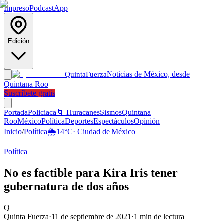
Impreso
Podcast
App
Edición
Noticias de México, desde
Quinta
Fuerza
Quintana Roo
Suscríbete gratis
Portada
Policiaca
🌀 Huracanes
Sismos
Quintana
Roo
México
Política
Deportes
Espectáculos
Opinión
Inicio
/
Política
🌦️
14
°C
·
Ciudad de México
Política
No es factible para Kira Iris tener
gubernatura de dos años
Q
Quinta Fuerza
·
11 de septiembre de 2021
·
1
min de lectura