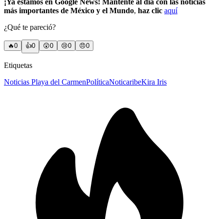
¡Ya estamos en Google News! Mantente al día con las noticias
más importantes de México y el Mundo
,
haz clic
aquí
¿Qué te pareció?
🔥
0
👍
0
😲
0
😢
0
😠
0
Etiquetas
Noticias Playa del Carmen
Política
Noticaribe
Kira Iris