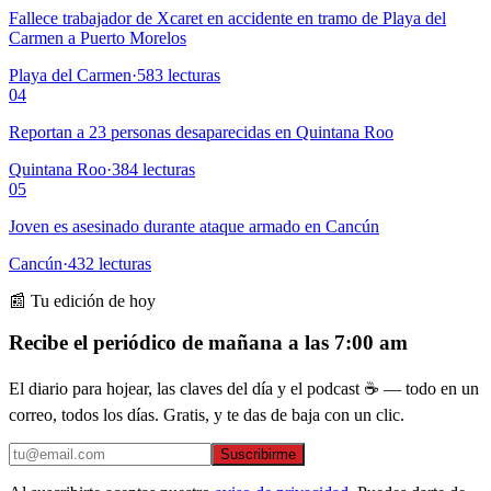
Fallece trabajador de Xcaret en accidente en tramo de Playa del
Carmen a Puerto Morelos
Playa del Carmen
·
583
lecturas
04
Reportan a 23 personas desaparecidas en Quintana Roo
Quintana Roo
·
384
lecturas
05
Joven es asesinado durante ataque armado en Cancún
Cancún
·
432
lecturas
📰 Tu edición de hoy
Recibe el periódico de mañana a las 7:00 am
El diario para hojear, las claves del día y el podcast ☕ — todo en un
correo, todos los días. Gratis, y te das de baja con un clic.
Suscribirme