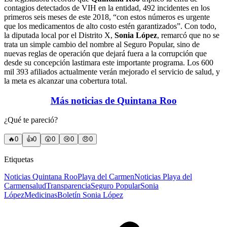
contagios detectados de VIH en la entidad, 492 incidentes en los
primeros seis meses de este 2018, “con estos números es urgente
que los medicamentos de alto costo estén garantizados”. Con todo,
la diputada local por el Distrito X,
Sonia López
, remarcó que no se
trata un simple cambio del nombre al Seguro Popular, sino de
nuevas reglas de operación que dejará fuera a la corrupción que
desde su concepción lastimara este importante programa. Los 600
mil 393 afiliados actualmente verán mejorado el servicio de salud, y
la meta es alcanzar una cobertura total.
Más noticias de Quintana Roo
¿Qué te pareció?
🔥
0
👍
0
😲
0
😢
0
😠
0
Etiquetas
Noticias Quintana Roo
Playa del Carmen
Noticias Playa del
Carmen
salud
Transparencia
Seguro Popular
Sonia
López
Medicinas
Boletín Sonia López