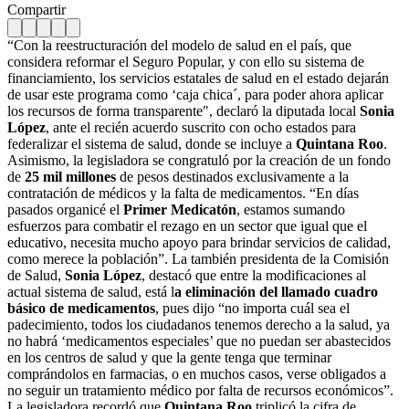
Compartir
“Con la reestructuración del modelo de salud en el país, que
considera reformar el Seguro Popular, y con ello su sistema de
financiamiento, los servicios estatales de salud en el estado dejarán
de usar este programa como ‘caja chica´, para poder ahora aplicar
los recursos de forma transparente", declaró la diputada local
Sonia
López
, ante el recién acuerdo suscrito con ocho estados para
federalizar el sistema de salud, donde se incluye a
Quintana Roo
.
Asimismo, la legisladora se congratuló por la creación de un fondo
de
25 mil millones
de pesos destinados exclusivamente a la
contratación de médicos y la falta de medicamentos. “En días
pasados organicé el
Primer Medicatón
, estamos sumando
esfuerzos para combatir el rezago en un sector que igual que el
educativo, necesita mucho apoyo para brindar servicios de calidad,
como merece la población”. La también presidenta de la Comisión
de Salud,
Sonia López
, destacó que entre la modificaciones al
actual sistema de salud, está l
a eliminación del llamado cuadro
básico de medicamentos
, pues dijo “no importa cuál sea el
padecimiento, todos los ciudadanos tenemos derecho a la salud, ya
no habrá ‘medicamentos especiales’ que no puedan ser abastecidos
en los centros de salud y que la gente tenga que terminar
comprándolos en farmacias, o en muchos casos, verse obligados a
no seguir un tratamiento médico por falta de recursos económicos”.
La legisladora recordó que
Quintana Roo
triplicó la cifra de