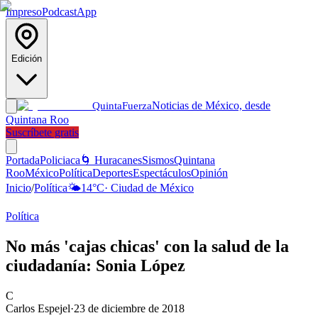
Impreso
Podcast
App
Edición
Noticias de México, desde
Quinta
Fuerza
Quintana Roo
Suscríbete gratis
Portada
Policiaca
🌀 Huracanes
Sismos
Quintana
Roo
México
Política
Deportes
Espectáculos
Opinión
Inicio
/
Política
🌤️
14
°C
·
Ciudad de México
Política
No más 'cajas chicas' con la salud de la
ciudadanía: Sonia López
C
Carlos Espejel
·
23 de diciembre de 2018