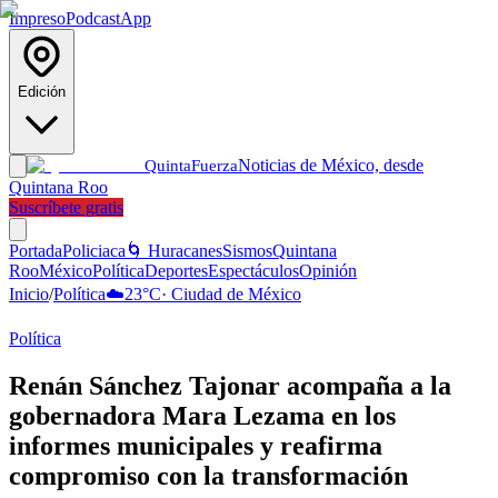
Impreso
Podcast
App
Edición
Noticias de México, desde
Quinta
Fuerza
Quintana Roo
Suscríbete gratis
Portada
Policiaca
🌀 Huracanes
Sismos
Quintana
Roo
México
Política
Deportes
Espectáculos
Opinión
Inicio
/
Política
☁️
23
°C
·
Ciudad de México
Política
Renán Sánchez Tajonar acompaña a la
gobernadora Mara Lezama en los
informes municipales y reafirma
compromiso con la transformación