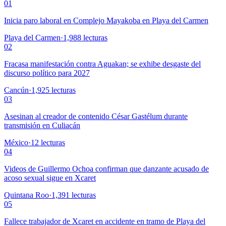
01
Inicia paro laboral en Complejo Mayakoba en Playa del Carmen
Playa del Carmen
·
1,988
lecturas
02
Fracasa manifestación contra Aguakan; se exhibe desgaste del
discurso político para 2027
Cancún
·
1,925
lecturas
03
Asesinan al creador de contenido César Gastélum durante
transmisión en Culiacán
México
·
12
lecturas
04
Videos de Guillermo Ochoa confirman que danzante acusado de
acoso sexual sigue en Xcaret
Quintana Roo
·
1,391
lecturas
05
Fallece trabajador de Xcaret en accidente en tramo de Playa del