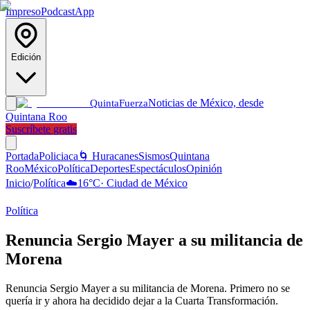
Impreso
Podcast
App
Edición
Noticias de México, desde
Quinta
Fuerza
Quintana Roo
Suscríbete gratis
Portada
Policiaca
🌀 Huracanes
Sismos
Quintana
Roo
México
Política
Deportes
Espectáculos
Opinión
Inicio
/
Política
☁️
16
°C
·
Ciudad de México
Política
Renuncia Sergio Mayer a su militancia de
Morena
Renuncia Sergio Mayer a su militancia de Morena. Primero no se
quería ir y ahora ha decidido dejar a la Cuarta Transformación.