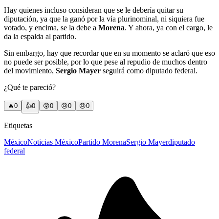
Hay quienes incluso consideran que se le debería quitar su
diputación, ya que la ganó por la vía plurinominal, ni siquiera fue
votado, y encima, se la debe a
Morena
. Y ahora, ya con el cargo, le
da la espalda al partido.
Sin embargo, hay que recordar que en su momento se aclaró que eso
no puede ser posible, por lo que pese al repudio de muchos dentro
del movimiento,
Sergio Mayer
seguirá como diputado federal.
¿Qué te pareció?
🔥
0
👍
0
😲
0
😢
0
😠
0
Etiquetas
México
Noticias México
Partido Morena
Sergio Mayer
diputado
federal