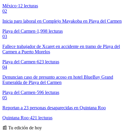
México
·
12
lecturas
02
Inicia paro laboral en Complejo Mayakoba en Playa del Carmen
Playa del Carmen
·
1,998
lecturas
03
Fallece trabajador de Xcaret en accidente en tramo de Playa del
Carmen a Puerto Morelos
Playa del Carmen
·
623
lecturas
04
Denuncian caso de presunto acoso en hotel BlueBay Grand
Esmeralda de Playa del Carmen
Playa del Carmen
·
596
lecturas
05
Reportan a 23 personas desaparecidas en Quintana Roo
Quintana Roo
·
421
lecturas
📰 Tu edición de hoy