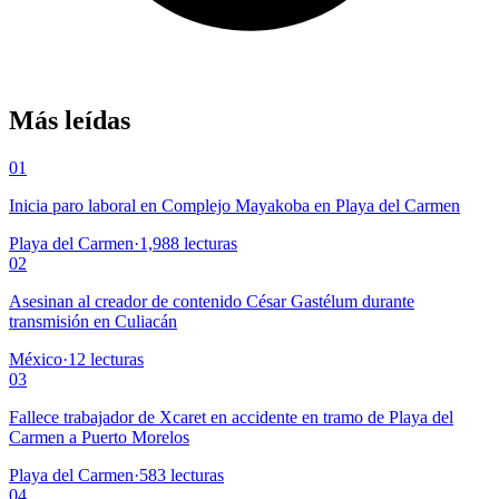
Más leídas
01
Inicia paro laboral en Complejo Mayakoba en Playa del Carmen
Playa del Carmen
·
1,988
lecturas
02
Asesinan al creador de contenido César Gastélum durante
transmisión en Culiacán
México
·
12
lecturas
03
Fallece trabajador de Xcaret en accidente en tramo de Playa del
Carmen a Puerto Morelos
Playa del Carmen
·
583
lecturas
04