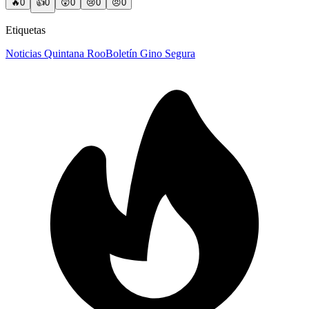
🔥
0
👍
0
😲
0
😢
0
😠
0
Etiquetas
Noticias Quintana Roo
Boletín Gino Segura