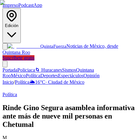
Impreso
Podcast
App
Edición
Noticias de México, desde
Quinta
Fuerza
Quintana Roo
Suscríbete gratis
Portada
Policiaca
🌀 Huracanes
Sismos
Quintana
Roo
México
Política
Deportes
Espectáculos
Opinión
Inicio
/
Política
🌦️
16
°C
·
Ciudad de México
Política
Rinde Gino Segura asamblea informativa
ante más de nueve mil personas en
Chetumal
M