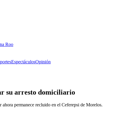
ana Roo
portes
Espectáculos
Opinión
r su arresto domiciliario
Por ahora permanece recluido en el Ceferepsi de Morelos.