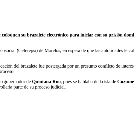
coloquen su brazalete electrónico para iniciar con su prisión dom
osocial (Ceferepsi) de Morelos, en espera de que las autoridades le col
cación del brazalete fue postergada por un presunto confilcto de interé
proceso.
l exgobernador de
Quintana Roo
, pues se hablaba de la isla de
Cozume
ollaría parte de su proceso judicial.