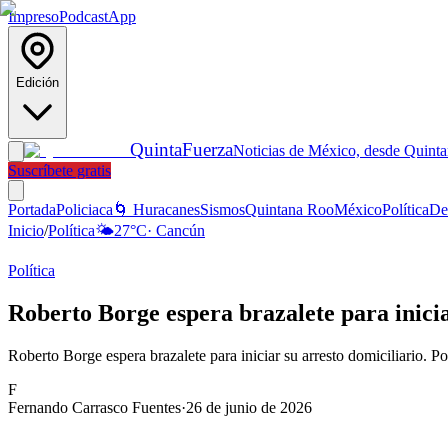
Impreso
Podcast
App
Edición
Quinta
Fuerza
Noticias de México, desde Quint
Suscríbete gratis
Portada
Policiaca
🌀 Huracanes
Sismos
Quintana Roo
México
Política
De
Inicio
/
Política
🌤️
27
°C
·
Cancún
Política
Roberto Borge espera brazalete para inicia
Roberto Borge espera brazalete para iniciar su arresto domiciliario. 
F
Fernando Carrasco Fuentes
·
26 de junio de 2026