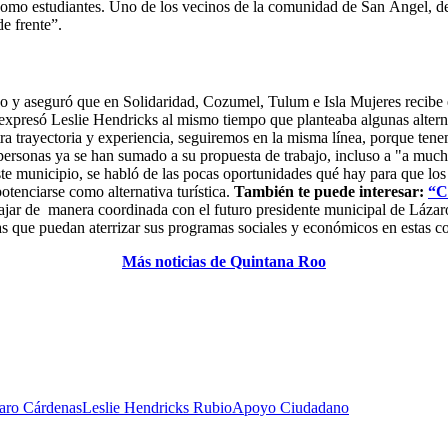
í como estudiantes. Uno de los vecinos de la comunidad de San Ángel, d
e frente”.
do y aseguró que en Solidaridad, Cozumel, Tulum e Isla Mujeres recibe
, expresó Leslie Hendricks al mismo tiempo que planteaba algunas altern
a trayectoria y experiencia, seguiremos en la misma línea, porque tenemo
rsonas ya se han sumado a su propuesta de trabajo, incluso a "a mucho
ste municipio, se habló de las pocas oportunidades qué hay para que los 
otenciarse como alternativa turística.
También te puede interesar:
“C
ajar de manera coordinada con el futuro presidente municipal de Lázaro 
rías que puedan aterrizar sus programas sociales y económicos en estas 
Más noticias de Quintana Roo
zaro Cárdenas
Leslie Hendricks Rubio
Apoyo Ciudadano