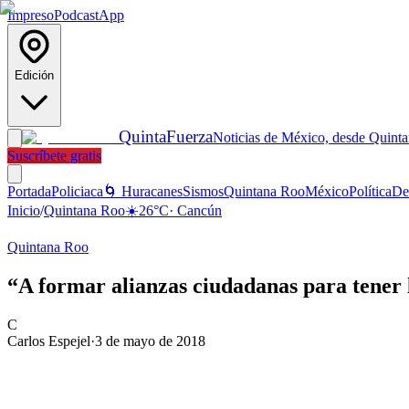
Impreso
Podcast
App
Edición
Quinta
Fuerza
Noticias de México, desde Quint
Suscríbete gratis
Portada
Policiaca
🌀 Huracanes
Sismos
Quintana Roo
México
Política
De
Inicio
/
Quintana Roo
☀️
26
°C
·
Cancún
Quintana Roo
“A formar alianzas ciudadanas para tener 
C
Carlos Espejel
·
3 de mayo de 2018