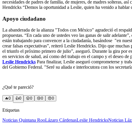
necesidades de padres de familia, de mujeres, de madres solteras, as
Hendricks “Demos la oportunidad a Leslie, quien ha venido a hablar d
Apoyo ciudadano
La abanderada de la alianza "Todos con México" agradeció el respal
propuestas. “En cada uno de ustedes veo las ganas de salir adelante”
están trabajando para convencer a la ciudadanía, basándose "en nuestr
crear falsas expectativas”, reiteró Leslie Hendricks.
Dijo que muchas pe
el triunfo el próximo primero de julio”, aseguró. Durante la gira por e
en servicios de salud, así como del trabajo en el campo y el deseo de p
Leslie Hendricks
Para finalizar, Leslie aseguró comprometerse y trab
del Gobierno Federal. "Seré su aliada e interlocutora con los secreta
¿Qué te pareció?
🔥
0
👍
0
😲
0
😢
0
😠
0
Etiquetas
Noticias Quintana Roo
Lázaro Cárdenas
Leslie Hendricks
Noticias Lá