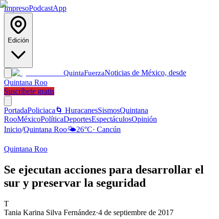
Impreso
Podcast
App
Edición
Noticias de México, desde
Quinta
Fuerza
Quintana Roo
Suscríbete gratis
Portada
Policiaca
🌀 Huracanes
Sismos
Quintana
Roo
México
Política
Deportes
Espectáculos
Opinión
Inicio
/
Quintana Roo
🌤️
26
°C
·
Cancún
Quintana Roo
Se ejecutan acciones para desarrollar el
sur y preservar la seguridad
T
Tania Karina Silva Fernández
·
4 de septiembre de 2017