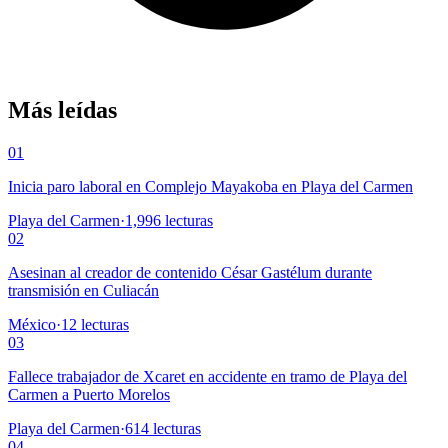
Más leídas
01
Inicia paro laboral en Complejo Mayakoba en Playa del Carmen
Playa del Carmen
·
1,996
lecturas
02
Asesinan al creador de contenido César Gastélum durante
transmisión en Culiacán
México
·
12
lecturas
03
Fallece trabajador de Xcaret en accidente en tramo de Playa del
Carmen a Puerto Morelos
Playa del Carmen
·
614
lecturas
04