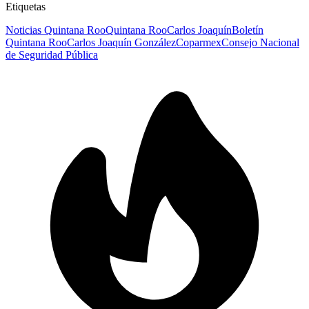
Etiquetas
Noticias Quintana Roo
Quintana Roo
Carlos Joaquín
Boletín
Quintana Roo
Carlos Joaquín González
Coparmex
Consejo Nacional
de Seguridad Pública