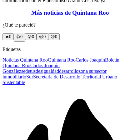
coordinación con el Fideicomiso Grand Costa Maya.
Más noticias de Quintana Roo
¿Qué te pareció?
🔥
0
👍
0
😲
0
😢
0
😠
0
Etiquetas
Noticias Quintana Roo
Quintana Roo
Carlos Joaquín
Boletín
Quintana Roo
Carlos Joaquín
González
sedetus
desigualdad
desarrollo
zona sur
sector
inmobiliario
Sur
Secretaría de Desarrollo Territorial Urbano
Sustentable