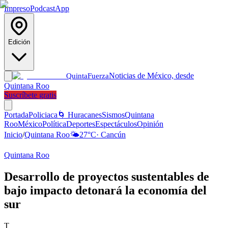
Impreso
Podcast
App
Edición
Noticias de México, desde
Quinta
Fuerza
Quintana Roo
Suscríbete gratis
Portada
Policiaca
🌀 Huracanes
Sismos
Quintana
Roo
México
Política
Deportes
Espectáculos
Opinión
Inicio
/
Quintana Roo
🌤️
27
°C
·
Cancún
Quintana Roo
Desarrollo de proyectos sustentables de
bajo impacto detonará la economía del
sur
T