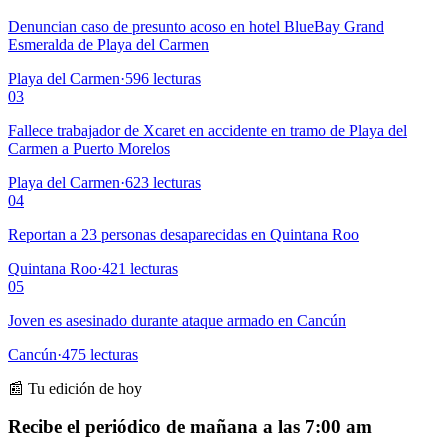
Denuncian caso de presunto acoso en hotel BlueBay Grand
Esmeralda de Playa del Carmen
Playa del Carmen
·
596
lecturas
03
Fallece trabajador de Xcaret en accidente en tramo de Playa del
Carmen a Puerto Morelos
Playa del Carmen
·
623
lecturas
04
Reportan a 23 personas desaparecidas en Quintana Roo
Quintana Roo
·
421
lecturas
05
Joven es asesinado durante ataque armado en Cancún
Cancún
·
475
lecturas
📰 Tu edición de hoy
Recibe el periódico de mañana a las 7:00 am