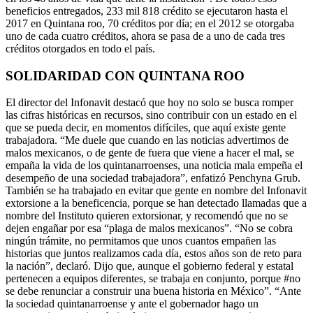
beneficios entregados, 233 mil 818 crédito se ejecutaron hasta el
2017 en Quintana roo, 70 créditos por día; en el 2012 se otorgaba
uno de cada cuatro créditos, ahora se pasa de a uno de cada tres
créditos otorgados en todo el país.
SOLIDARIDAD CON QUINTANA ROO
El director del Infonavit destacó que hoy no solo se busca romper
las cifras históricas en recursos, sino contribuir con un estado en el
que se pueda decir, en momentos difíciles, que aquí existe gente
trabajadora. “Me duele que cuando en las noticias advertimos de
malos mexicanos, o de gente de fuera que viene a hacer el mal, se
empaña la vida de los quintanarroenses, una noticia mala empeña el
desempeño de una sociedad trabajadora”, enfatizó Penchyna Grub.
También se ha trabajado en evitar que gente en nombre del Infonavit
extorsione a la beneficencia, porque se han detectado llamadas que a
nombre del Instituto quieren extorsionar, y recomendó que no se
dejen engañar por esa “plaga de malos mexicanos”. “No se cobra
ningún trámite, no permitamos que unos cuantos empañen las
historias que juntos realizamos cada día, estos años son de reto para
la nación”, declaró. Dijo que, aunque el gobierno federal y estatal
pertenecen a equipos diferentes, se trabaja en conjunto, porque #no
se debe renunciar a construir una buena historia en México”. “Ante
la sociedad quintanarroense y ante el gobernador hago un