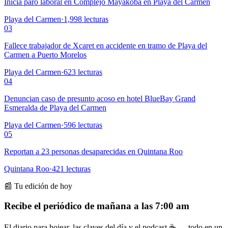
Inicia paro laboral en Complejo Mayakoba en Playa del Carmen
Playa del Carmen
·
1,998
lecturas
03
Fallece trabajador de Xcaret en accidente en tramo de Playa del
Carmen a Puerto Morelos
Playa del Carmen
·
623
lecturas
04
Denuncian caso de presunto acoso en hotel BlueBay Grand
Esmeralda de Playa del Carmen
Playa del Carmen
·
596
lecturas
05
Reportan a 23 personas desaparecidas en Quintana Roo
Quintana Roo
·
421
lecturas
📰 Tu edición de hoy
Recibe el periódico de mañana a las 7:00 am
El diario para hojear, las claves del día y el podcast ☕ — todo en un