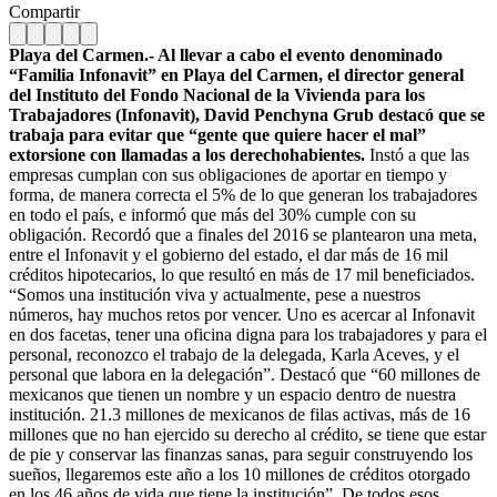
Compartir
Playa del Carmen.- Al llevar a cabo el evento denominado
“Familia Infonavit” en Playa del Carmen, el director general
del Instituto del Fondo Nacional de la Vivienda para los
Trabajadores (Infonavit), David Penchyna Grub destacó que se
trabaja para evitar que “gente que quiere hacer el mal”
extorsione con llamadas a los derechohabientes.
Instó a que las
empresas cumplan con sus obligaciones de aportar en tiempo y
forma, de manera correcta el 5% de lo que generan los trabajadores
en todo el país, e informó que más del 30% cumple con su
obligación. Recordó que a finales del 2016 se plantearon una meta,
entre el Infonavit y el gobierno del estado, el dar más de 16 mil
créditos hipotecarios, lo que resultó en más de 17 mil beneficiados.
“Somos una institución viva y actualmente, pese a nuestros
números, hay muchos retos por vencer. Uno es acercar al Infonavit
en dos facetas, tener una oficina digna para los trabajadores y para el
personal, reconozco el trabajo de la delegada, Karla Aceves, y el
personal que labora en la delegación”. Destacó que “60 millones de
mexicanos que tienen un nombre y un espacio dentro de nuestra
institución. 21.3 millones de mexicanos de filas activas, más de 16
millones que no han ejercido su derecho al crédito, se tiene que estar
de pie y conservar las finanzas sanas, para seguir construyendo los
sueños, llegaremos este año a los 10 millones de créditos otorgado
en los 46 años de vida que tiene la institución”. De todos esos