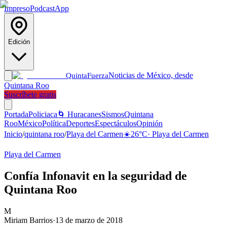
Impreso
Podcast
App
Edición
Noticias de México, desde
Quinta
Fuerza
Quintana Roo
Suscríbete gratis
Portada
Policiaca
🌀 Huracanes
Sismos
Quintana
Roo
México
Política
Deportes
Espectáculos
Opinión
Inicio
/
quintana roo
/
Playa del Carmen
☀️
26
°C
·
Playa del Carmen
Playa del Carmen
Confía Infonavit en la seguridad de
Quintana Roo
M
Miriam Barrios
·
13 de marzo de 2018