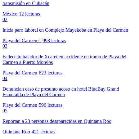
transmisión en Culiacán
México
·
12
lecturas
02
Inicia paro laboral en Complejo Mayakoba en Playa del Carmen
Playa del Carmen
·
1,998
lecturas
03
Fallece trabajador de Xcaret en accidente en tramo de Playa del
Carmen a Puerto Morelos
Playa del Carmen
·
623
lecturas
04
Denuncian caso de presunto acoso en hotel BlueBay Grand
Esmeralda de Playa del Carmen
Playa del Carmen
·
596
lecturas
05
Reportan a 23 personas desaparecidas en Quintana Roo
Quintana Roo
·
421
lecturas