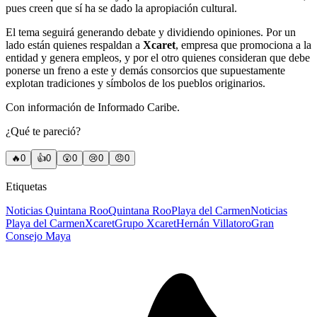
pues creen que sí ha se dado la apropiación cultural.
El tema seguirá generando debate y dividiendo opiniones. Por un
lado están quienes respaldan a
Xcaret
, empresa que promociona a la
entidad y genera empleos, y por el otro quienes consideran que debe
ponerse un freno a este y demás consorcios que supuestamente
explotan tradiciones y símbolos de los pueblos originarios.
Con información de Informado Caribe.
¿Qué te pareció?
🔥
0
👍
0
😲
0
😢
0
😠
0
Etiquetas
Noticias Quintana Roo
Quintana Roo
Playa del Carmen
Noticias
Playa del Carmen
Xcaret
Grupo Xcaret
Hernán Villatoro
Gran
Consejo Maya