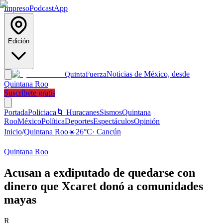
Impreso
Podcast
App
Edición
Noticias de México, desde
Quinta
Fuerza
Quintana Roo
Suscríbete gratis
Portada
Policiaca
🌀 Huracanes
Sismos
Quintana
Roo
México
Política
Deportes
Espectáculos
Opinión
Inicio
/
Quintana Roo
☀️
26
°C
·
Cancún
Quintana Roo
Acusan a exdiputado de quedarse con
dinero que Xcaret donó a comunidades
mayas
R