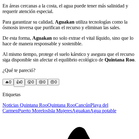
En áreas cercanas a la costa, el agua puede tener más salinidad y
requerir atención especial.
Para garantizar su calidad,
Aguakan
utiliza tecnologías como la
ósmosis inversa que purifican el recurso y eliminan las sales.
De esta forma,
Aguakan
no solo extrae el vital líquido, sino que lo
hace de manera responsable y sostenible.
Al mismo tiempo, protege el suelo kárstico y asegura que el recurso
siga disponible sin afectar el equilibrio ecológico de
Quintana Roo
.
¿Qué te pareció?
🔥
0
👍
0
😲
0
😢
0
😠
0
Etiquetas
Noticias Quintana Roo
Quintana Roo
Cancún
Playa del
Carmen
Puerto Morelos
Isla Mujeres
Aguakan
Agua potable