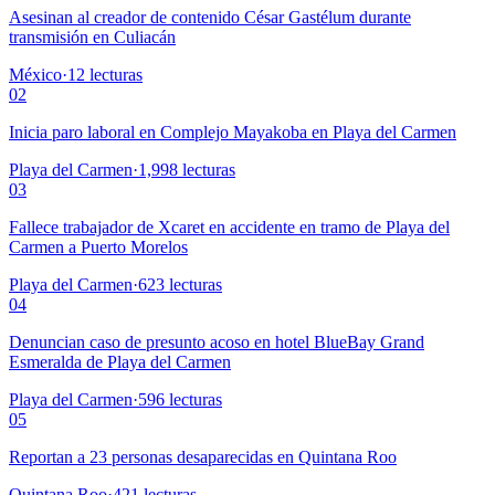
Asesinan al creador de contenido César Gastélum durante
transmisión en Culiacán
México
·
12
lecturas
02
Inicia paro laboral en Complejo Mayakoba en Playa del Carmen
Playa del Carmen
·
1,998
lecturas
03
Fallece trabajador de Xcaret en accidente en tramo de Playa del
Carmen a Puerto Morelos
Playa del Carmen
·
623
lecturas
04
Denuncian caso de presunto acoso en hotel BlueBay Grand
Esmeralda de Playa del Carmen
Playa del Carmen
·
596
lecturas
05
Reportan a 23 personas desaparecidas en Quintana Roo
Quintana Roo
·
421
lecturas