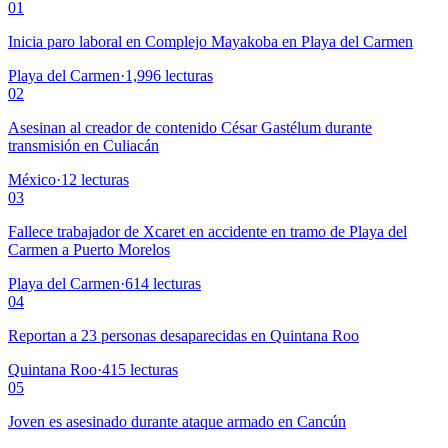
01
Inicia paro laboral en Complejo Mayakoba en Playa del Carmen
Playa del Carmen
·
1,996
lecturas
02
Asesinan al creador de contenido César Gastélum durante
transmisión en Culiacán
México
·
12
lecturas
03
Fallece trabajador de Xcaret en accidente en tramo de Playa del
Carmen a Puerto Morelos
Playa del Carmen
·
614
lecturas
04
Reportan a 23 personas desaparecidas en Quintana Roo
Quintana Roo
·
415
lecturas
05
Joven es asesinado durante ataque armado en Cancún