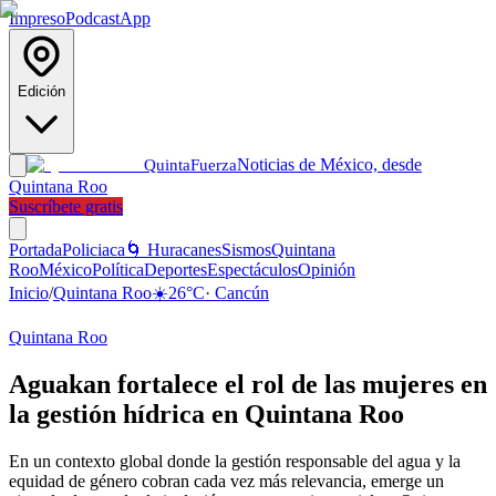
Impreso
Podcast
App
Edición
Noticias de México, desde
Quinta
Fuerza
Quintana Roo
Suscríbete gratis
Portada
Policiaca
🌀 Huracanes
Sismos
Quintana
Roo
México
Política
Deportes
Espectáculos
Opinión
Inicio
/
Quintana Roo
☀️
26
°C
·
Cancún
Quintana Roo
Aguakan fortalece el rol de las mujeres en
la gestión hídrica en Quintana Roo
En un contexto global donde la gestión responsable del agua y la
equidad de género cobran cada vez más relevancia, emerge un