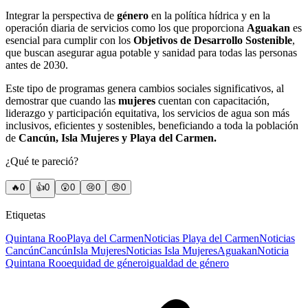
Integrar la perspectiva de
género
en la política hídrica y en la
operación diaria de servicios como los que proporciona
Aguakan
es
esencial para cumplir con los
Objetivos de Desarrollo Sostenible
,
que buscan asegurar agua potable y sanidad para todas las personas
antes de 2030.
Este tipo de programas genera cambios sociales significativos, al
demostrar que cuando las
mujeres
cuentan con capacitación,
liderazgo y participación equitativa, los servicios de agua son más
inclusivos, eficientes y sostenibles, beneficiando a toda la población
de
Cancún, Isla Mujeres y Playa del Carmen.
¿Qué te pareció?
🔥
0
👍
0
😲
0
😢
0
😠
0
Etiquetas
Quintana Roo
Playa del Carmen
Noticias Playa del Carmen
Noticias
Cancún
Cancún
Isla Mujeres
Noticias Isla Mujeres
Aguakan
Noticia
Quintana Roo
equidad de género
igualdad de género