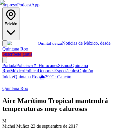
Impreso
Podcast
App
Edición
Noticias de México, desde
Quinta
Fuerza
Quintana Roo
Suscríbete gratis
Portada
Policiaca
🌀 Huracanes
Sismos
Quintana
Roo
México
Política
Deportes
Espectáculos
Opinión
Inicio
/
Quintana Roo
🌦️
29
°C
·
Cancún
Quintana Roo
Aire Marítimo Tropical mantendrá
temperaturas muy calurosas
M
Michel Muñoz
·
23 de septiembre de 2017