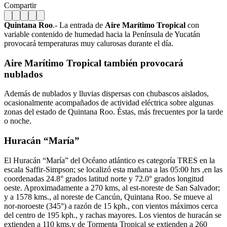
Compartir
Quintana Roo
.- La entrada de
Aire Marítimo Tropical
con
variable contenido de humedad hacia la Península de Yucatán
provocará temperaturas muy calurosas durante el día.
Aire Marítimo Tropical también provocará
nublados
Además de nublados y lluvias dispersas con chubascos aislados,
ocasionalmente acompañados de actividad eléctrica sobre algunas
zonas del estado de Quintana Roo. Éstas, más frecuentes por la tarde
o noche.
Huracán “María”
El Huracán “María” del Océano atlántico es categoría TRES en la
escala Saffir-Simpson; se localizó esta mañana a las 05:00 hrs ,en las
coordenadas 24.8° grados latitud norte y 72.0° grados longitud
oeste. Aproximadamente a 270 kms, al est-noreste de San Salvador;
y a 1578 kms., al noreste de Cancún, Quintana Roo. Se mueve al
nor-noroeste (345°) a razón de 15 kph., con vientos máximos cerca
del centro de 195 kph., y rachas mayores. Los vientos de huracán se
extienden a 110 kms.y de Tormenta Tropical se extienden a 260