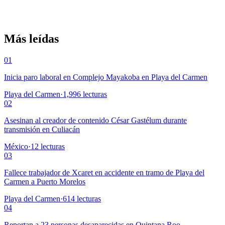
Más leídas
01
Inicia paro laboral en Complejo Mayakoba en Playa del Carmen
Playa del Carmen
·
1,996
lecturas
02
Asesinan al creador de contenido César Gastélum durante
transmisión en Culiacán
México
·
12
lecturas
03
Fallece trabajador de Xcaret en accidente en tramo de Playa del
Carmen a Puerto Morelos
Playa del Carmen
·
614
lecturas
04
Reportan a 23 personas desaparecidas en Quintana Roo