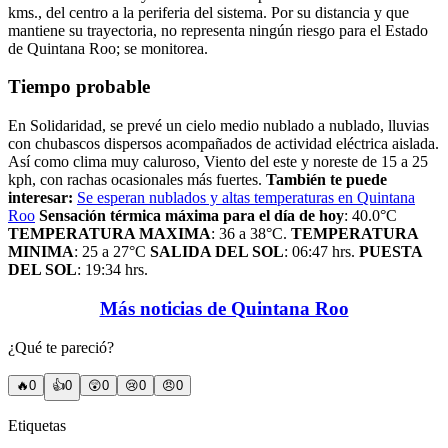
kms., del centro a la periferia del sistema. Por su distancia y que
mantiene su trayectoria, no representa ningún riesgo para el Estado
de Quintana Roo; se monitorea.
Tiempo probable
En Solidaridad, se prevé un cielo medio nublado a nublado, lluvias
con chubascos dispersos acompañados de actividad eléctrica aislada.
Así como clima muy caluroso, Viento del este y noreste de 15 a 25
kph, con rachas ocasionales más fuertes.
También te puede
interesar:
Se esperan nublados y altas temperaturas en Quintana
Roo
Sensación térmica máxima para el día de hoy
: 40.0°C
TEMPERATURA MAXIMA
: 36 a 38°C.
TEMPERATURA
MINIMA
: 25 a 27°C
SALIDA DEL SOL
: 06:47 hrs.
PUESTA
DEL SOL
: 19:34 hrs.
Más noticias de Quintana Roo
¿Qué te pareció?
🔥
0
👍
0
😲
0
😢
0
😠
0
Etiquetas