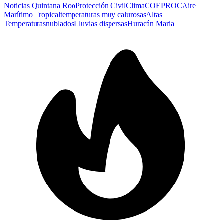
Noticias Quintana Roo
Protección Civil
Clima
COEPROC
Aire
Marítimo Tropical
temperaturas muy calurosas
Altas
Temperaturas
nublados
Lluvias dispersas
Huracán Maria