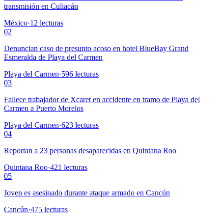
transmisión en Culiacán
México
·
12
lecturas
02
Denuncian caso de presunto acoso en hotel BlueBay Grand
Esmeralda de Playa del Carmen
Playa del Carmen
·
596
lecturas
03
Fallece trabajador de Xcaret en accidente en tramo de Playa del
Carmen a Puerto Morelos
Playa del Carmen
·
623
lecturas
04
Reportan a 23 personas desaparecidas en Quintana Roo
Quintana Roo
·
421
lecturas
05
Joven es asesinado durante ataque armado en Cancún
Cancún
·
475
lecturas