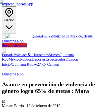
Impreso
Podcast
App
Edición
Noticias de México, desde
Quinta
Fuerza
Quintana Roo
Suscríbete gratis
Portada
Policiaca
🌀 Huracanes
Sismos
Quintana
Roo
México
Política
Deportes
Espectáculos
Opinión
Inicio
/
Quintana Roo
☀️
27
°C
·
Cancún
Quintana Roo
Avance en prevención de violencia de
género logra 65% de metas : Mara
M
Miriam Barrios
·
18 de febrero de 2019