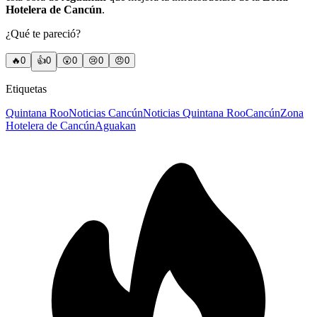
Hotelera de Cancún
.
¿Qué te pareció?
🔥
0
👍
0
😲
0
😢
0
😠
0
Etiquetas
Quintana Roo
Noticias Cancún
Noticias Quintana Roo
Cancún
Zona
Hotelera de Cancún
Aguakan