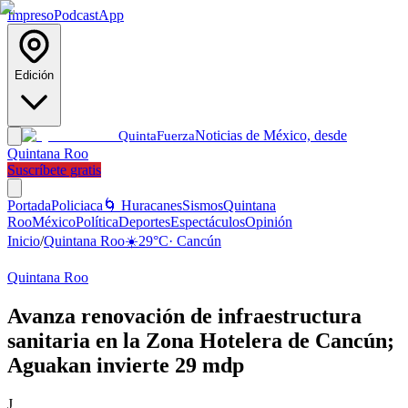
Impreso
Podcast
App
Edición
Noticias de México, desde
Quinta
Fuerza
Quintana Roo
Suscríbete gratis
Portada
Policiaca
🌀 Huracanes
Sismos
Quintana
Roo
México
Política
Deportes
Espectáculos
Opinión
Inicio
/
Quintana Roo
☀️
29
°C
·
Cancún
Quintana Roo
Avanza renovación de infraestructura
sanitaria en la Zona Hotelera de Cancún;
Aguakan invierte 29 mdp
J